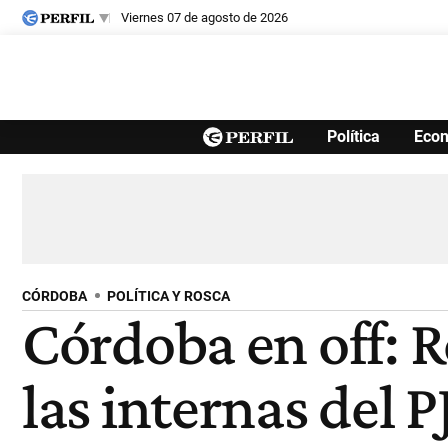
viernes 07 de agosto de 2026
Últimas noticias
Política
Eco
Inicio
Ahora
Opinión
Cultura
Arte
Educación
Videos
Córdoba
Reperfilar
Diario del Juicio
CÓRDOBA
POLÍTICA Y ROSCA
Córdoba en off: R
las internas del P