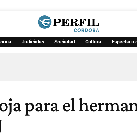
nomía
Judiciales
Sociedad
Cultura
Espectácul
Política
Pymes
Salud
Internacional
Clima
Deportes
Business
Noticias
Caras
oja para el herman
J