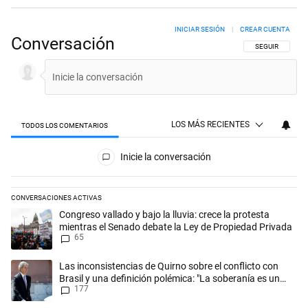
INICIAR SESIÓN
|
CREAR CUENTA
Conversación
SIGA ESTA CON
SEGUIR
LOS MÁS RECIENTES
TODOS LOS COMENTARIOS
Todos los comentarios
Inicie la conversación
CONVERSACIONES ACTIVAS
Este listado muestra los artículos con más comentarios en los últimos 
Un artículo de tendencia con el título "Congreso vallado y bajo la lluv
Congreso vallado y bajo la lluvia: crece la protesta
mientras el Senado debate la Ley de Propiedad Privada
65
Un artículo de tendencia con el título "Las inconsistencias de Quirno s
Las inconsistencias de Quirno sobre el conflicto con
Brasil y una definición polémica: "La soberanía es un
177
concepto antiguo"