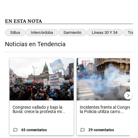
EN ESTA NOTA
SiBus
Intercórdoba
Sarmiento
Líneas 30 Y 34
Trans
Noticias en Tendencia
Este listado muestra los artículos con más comentarios en los últimos 
Un artículo de tendencia con el título "Congreso vallado y bajo la l
Un artículo de tendencia con el t
Congreso vallado y bajo la
Incidentes frente al Congreso:
lluvia: crece la protesta mi...
la Policía utiliza carro...
65 comentarios
29 comentarios