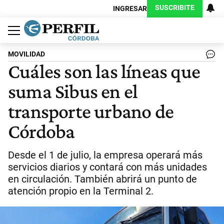
SUSCRIBITE
INGRESAR
Política
Economía
Judiciales
Sociedad
Cultura
Espectáculos
Deportes
Protagonistas
MOVILIDAD
Cuáles son las líneas que
suma Sibus en el
transporte urbano de
Córdoba
Desde el 1 de julio, la empresa operará más
servicios diarios y contará con más unidades
en circulación. También abrirá un punto de
atención propio en la Terminal 2.