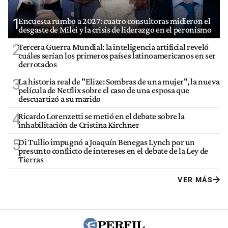
1
Encuesta rumbo a 2027: cuatro consultoras midieron el
desgaste de Milei y la crisis de liderazgo en el peronismo
2
Tercera Guerra Mundial: la inteligencia artificial reveló
cuáles serían los primeros países latinoamericanos en ser
derrotados
3
La historia real de "Elize: Sombras de una mujer", la nueva
película de Netflix sobre el caso de una esposa que
descuartizó a su marido
4
Ricardo Lorenzetti se metió en el debate sobre la
inhabilitación de Cristina Kirchner
5
Di Tullio impugnó a Joaquín Benegas Lynch por un
presunto conflicto de intereses en el debate de la Ley de
Tierras
VER MÁS