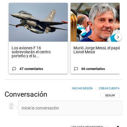
Un artículo de tendencia con el título "Los aviones F 16 sobrevolará
Un artículo de tendencia con el 
Los aviones F 16
Murió Jorge Messi, el papá de
sobrevolarán el centro
Lionel Messi
porteño y el lu...
47 comentarios
66 comentarios
INICIAR SESIÓN
|
CREAR CUENTA
Conversación
SIGA ESTA CON
SEGUIR