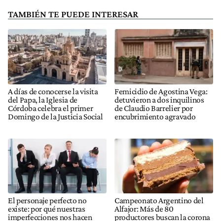
TAMBIÉN TE PUEDE INTERESAR
A días de conocerse la visita
Femicidio de Agostina Vega:
del Papa, la Iglesia de
detuvieron a dos inquilinos
Córdoba celebra el primer
de Claudio Barrelier por
Domingo de la Justicia Social
encubrimiento agravado
El personaje perfecto no
Campeonato Argentino del
existe: por qué nuestras
Alfajor: Más de 80
imperfecciones nos hacen
productores buscan la corona