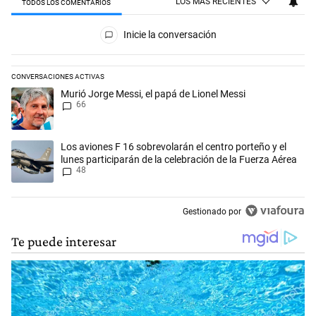
LOS MÁS RECIENTES
TODOS LOS COMENTARIOS
Todos los comentarios
Inicie la conversación
CONVERSACIONES ACTIVAS
Este listado muestra los artículos con más comentarios en los últimos 
Un artículo de tendencia con el título "Murió Jorge Messi, el papá de L
Murió Jorge Messi, el papá de Lionel Messi
66
Un artículo de tendencia con el título "Los aviones F 16 sobrevolarán e
Los aviones F 16 sobrevolarán el centro porteño y el
lunes participarán de la celebración de la Fuerza Aérea
48
Gestionado por