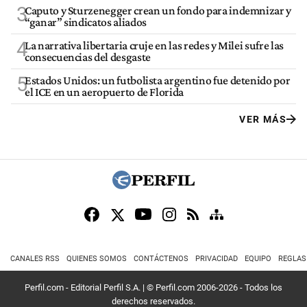
3
Caputo y Sturzenegger crean un fondo para indemnizar y
“ganar” sindicatos aliados
4
La narrativa libertaria cruje en las redes y Milei sufre las
consecuencias del desgaste
5
Estados Unidos: un futbolista argentino fue detenido por
el ICE en un aeropuerto de Florida
VER MÁS
CANALES RSS
QUIENES SOMOS
CONTÁCTENOS
PRIVACIDAD
EQUIPO
REGLAS
Perfil.com - Editorial Perfil S.A.
| © Perfil.com 2006-2026 - Todos los
derechos reservados.