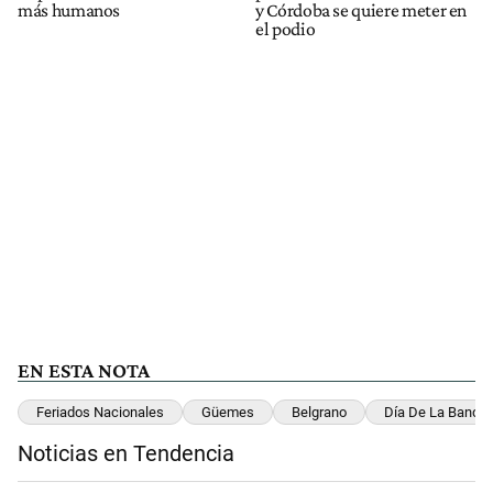
más humanos
y Córdoba se quiere meter en
el podio
EN ESTA NOTA
Feriados Nacionales
Güemes
Belgrano
Día De La Bander
Noticias en Tendencia
Este listado muestra los artículos con más comentarios en los últimos 