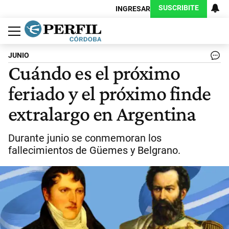
SUSCRIBITE
INGRESAR
Política
Economía
Judiciales
Sociedad
Cultura
Espectáculos
Deportes
Protagonistas
JUNIO
Cuándo es el próximo
feriado y el próximo finde
extralargo en Argentina
Durante junio se conmemoran los
fallecimientos de Güemes y Belgrano.