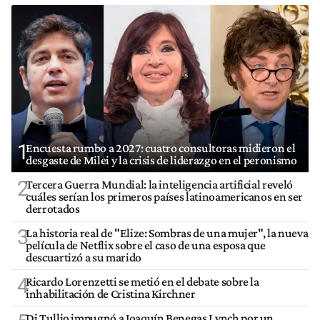
1
Encuesta rumbo a 2027: cuatro consultoras midieron el
desgaste de Milei y la crisis de liderazgo en el peronismo
2
Tercera Guerra Mundial: la inteligencia artificial reveló
cuáles serían los primeros países latinoamericanos en ser
derrotados
3
La historia real de "Elize: Sombras de una mujer", la nueva
película de Netflix sobre el caso de una esposa que
descuartizó a su marido
4
Ricardo Lorenzetti se metió en el debate sobre la
inhabilitación de Cristina Kirchner
Di Tullio impugnó a Joaquín Benegas Lynch por un