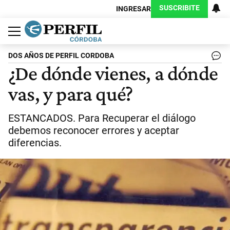
SUSCRIBITE
INGRESAR
Política
Economía
Judiciales
Sociedad
Cultura
Espectáculos
Deportes
Protagonistas
DOS AÑOS DE PERFIL CORDOBA
¿De dónde vienes, a dónde
vas, y para qué?
ESTANCADOS. Para Recuperar el diálogo
debemos reconocer errores y aceptar
diferencias.