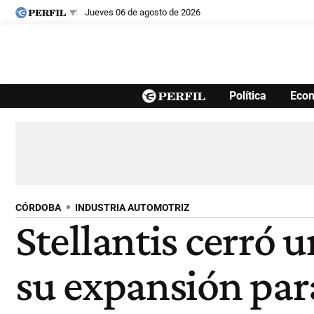
jueves 06 de agosto de 2026
Últimas noticias
Política
Eco
Inicio
Ahora
Opinión
Cultura
Arte
Educación
Videos
Córdoba
Reperfilar
Diario del Juicio
CÓRDOBA
INDUSTRIA AUTOMOTRIZ
Stellantis cerró 
su expansión par