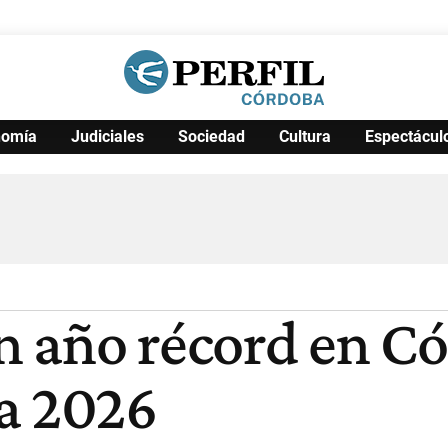
nomía
Judiciales
Sociedad
Cultura
Espectácul
Política
Pymes
Salud
Internacional
Clima
Deportes
Business
Noticias
Caras
un año récord en C
a 2026