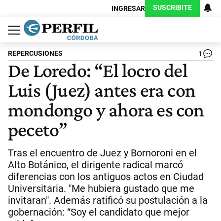
SUSCRIBITE
INGRESAR
Política
Economía
Judiciales
Sociedad
Cultura
Espectáculos
Deportes
Protagonistas
REPERCUSIONES
1
De Loredo: “El locro del
Luis (Juez) antes era con
mondongo y ahora es con
peceto”
Tras el encuentro de Juez y Bornoroni en el
Alto Botánico, el dirigente radical marcó
diferencias con los antiguos actos en Ciudad
Universitaria. "Me hubiera gustado que me
invitaran". Además ratificó su postulación a la
gobernación: “Soy el candidato que mejor