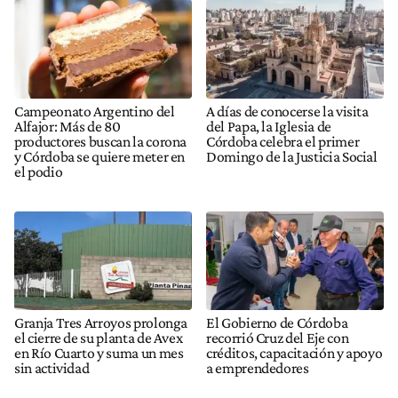
Campeonato Argentino del
A días de conocerse la visita
Alfajor: Más de 80
del Papa, la Iglesia de
productores buscan la corona
Córdoba celebra el primer
y Córdoba se quiere meter en
Domingo de la Justicia Social
el podio
Granja Tres Arroyos prolonga
El Gobierno de Córdoba
el cierre de su planta de Avex
recorrió Cruz del Eje con
en Río Cuarto y suma un mes
créditos, capacitación y apoyo
sin actividad
a emprendedores