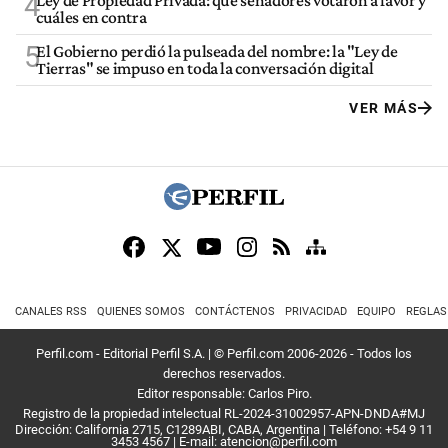
4
Ley de Propiedad Privada: qué senadores votaron a favor y
cuáles en contra
5
El Gobierno perdió la pulseada del nombre: la "Ley de
Tierras" se impuso en toda la conversación digital
VER MÁS
CANALES RSS
QUIENES SOMOS
CONTÁCTENOS
PRIVACIDAD
EQUIPO
REGLAS
Perfil.com - Editorial Perfil S.A.
| © Perfil.com 2006-2026 - Todos los
derechos reservados.
Editor responsable: Carlos Piro.
Registro de la propiedad intelectual RL-2024-31002957-APN-DNDA#MJ
Dirección:
California 2715
,
C1289ABI
,
CABA, Argentina
| Teléfono:
+54 9 11
3453 4567
| E-mail:
atencion@perfil.com