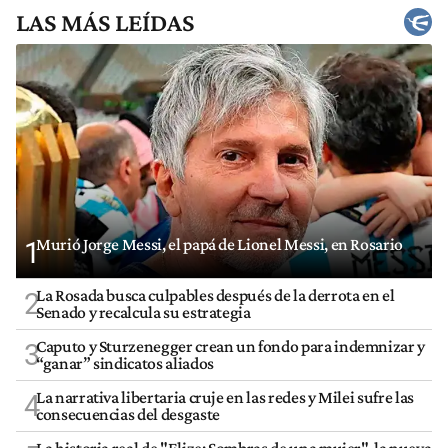
LAS MÁS LEÍDAS
Murió Jorge Messi, el papá de Lionel Messi, en Rosario
1
La Rosada busca culpables después de la derrota en el
2
Senado y recalcula su estrategia
Caputo y Sturzenegger crean un fondo para indemnizar y
3
“ganar” sindicatos aliados
La narrativa libertaria cruje en las redes y Milei sufre las
4
consecuencias del desgaste