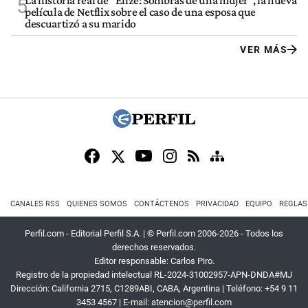
La historia real de "Elize: Sombras de una mujer", la nueva
5
película de Netflix sobre el caso de una esposa que
descuartizó a su marido
VER MÁS
CANALES RSS
QUIENES SOMOS
CONTÁCTENOS
PRIVACIDAD
EQUIPO
REGLAS
Perfil.com - Editorial Perfil S.A.
| © Perfil.com 2006-2026 - Todos los
derechos reservados.
Editor responsable: Carlos Piro.
Registro de la propiedad intelectual RL-2024-31002957-APN-DNDA#MJ
Dirección:
California 2715
,
C1289ABI
,
CABA, Argentina
| Teléfono:
+54 9 11
3453 4567
| E-mail:
atencion@perfil.com