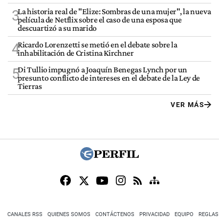
La historia real de "Elize: Sombras de una mujer", la nueva
3
película de Netflix sobre el caso de una esposa que
descuartizó a su marido
Ricardo Lorenzetti se metió en el debate sobre la
4
inhabilitación de Cristina Kirchner
Di Tullio impugnó a Joaquín Benegas Lynch por un
5
presunto conflicto de intereses en el debate de la Ley de
Tierras
VER MÁS
CANALES RSS
QUIENES SOMOS
CONTÁCTENOS
PRIVACIDAD
EQUIPO
REGLAS