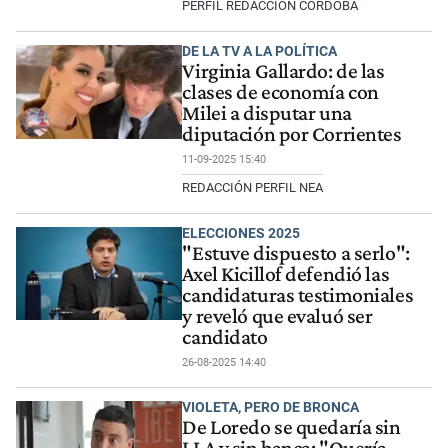
PERFIL REDACCIÓN CÓRDOBA
DE LA TV A LA POLÍTICA
Virginia Gallardo: de las
clases de economía con
Milei a disputar una
diputación por Corrientes
11-09-2025 15:40
REDACCIÓN PERFIL NEA
ELECCIONES 2025
"Estuve dispuesto a serlo":
Axel Kicillof defendió las
candidaturas testimoniales
y reveló que evaluó ser
candidato
26-08-2025 14:40
VIOLETA, PERO DE BRONCA
De Loredo se quedaría sin
LLA y sin banca: "Quería