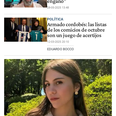
engañó"
28-05-2025 13:48
POLÍTICA
Armado cordobés: las listas
de los comicios de octubre
son un juego de acertijos
12-03-2025 20:10
EDUARDO BOCCO