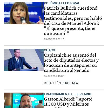
POLÉMICA ELECTORAL
Patricia Bullrich cuestionó
las candidaturas
testimoniales, pero no habló
del caso de Manuel Adorni:
"El que se presenta, tiene
que asumir"
23-07-2025 02:15
CHACO
Capitanich se ausentó del
acto de diputados electos y
lo acusan de anteponer su
candidatura al Senado
16-07-2025 15:05
REDACCIÓN PERFIL NEA
FINANCIAMIENTO LIBERTARIO
Gastón Alberdi: "Aporté
11.500 USD y Milei nos