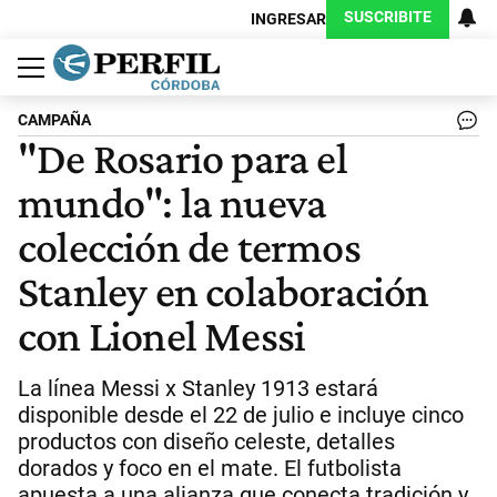
SUSCRIBITE
INGRESAR
Política
Economía
Judiciales
Sociedad
Cultura
Espectáculos
Deportes
Protagonistas
CAMPAÑA
"De Rosario para el
mundo": la nueva
colección de termos
Stanley en colaboración
con Lionel Messi
La línea Messi x Stanley 1913 estará
disponible desde el 22 de julio e incluye cinco
productos con diseño celeste, detalles
dorados y foco en el mate. El futbolista
apuesta a una alianza que conecta tradición y