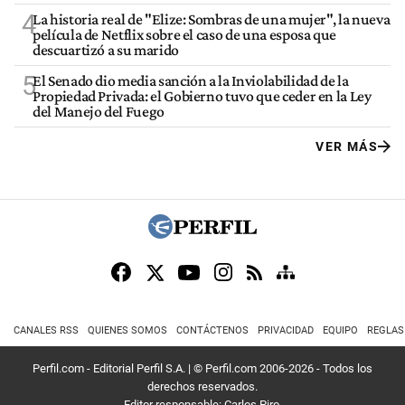
4
La historia real de "Elize: Sombras de una mujer", la nueva
película de Netflix sobre el caso de una esposa que
descuartizó a su marido
5
El Senado dio media sanción a la Inviolabilidad de la
Propiedad Privada: el Gobierno tuvo que ceder en la Ley
del Manejo del Fuego
VER MÁS
CANALES RSS
QUIENES SOMOS
CONTÁCTENOS
PRIVACIDAD
EQUIPO
REGLAS
Perfil.com - Editorial Perfil S.A.
| © Perfil.com 2006-2026 - Todos los
derechos reservados.
Editor responsable: Carlos Piro.