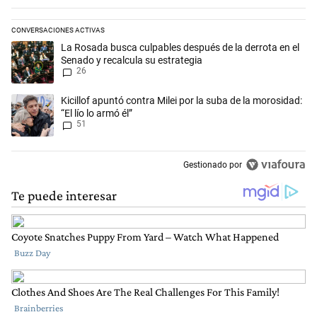
CONVERSACIONES ACTIVAS
Este listado muestra los artículos con más comentarios en los últimos 
Un artículo de tendencia con el título "La Rosada busca culpables desp
La Rosada busca culpables después de la derrota en el
Senado y recalcula su estrategia
26
Un artículo de tendencia con el título "Kicillof apuntó contra Milei por 
Kicillof apuntó contra Milei por la suba de la morosidad:
“El lío lo armó él”
51
Gestionado por