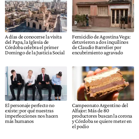
A días de conocerse la visita
Femicidio de Agostina Vega:
del Papa, la Iglesia de
detuvieron a dos inquilinos
Córdoba celebra el primer
de Claudio Barrelier por
Domingo de la Justicia Social
encubrimiento agravado
El personaje perfecto no
Campeonato Argentino del
existe: por qué nuestras
Alfajor: Más de 80
imperfecciones nos hacen
productores buscan la corona
más humanos
y Córdoba se quiere meter en
el podio