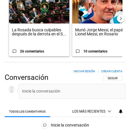
La Rosada busca culpables
Murió Jorge Messi, el papá de
después de la derrota en el S...
Lionel Messi, en Rosario
26 comentarios
10 comentarios
INICIAR SESIÓN
|
CREAR CUENTA
Conversación
SIGA ESTA CON
SEGUIR
LOS MÁS RECIENTES
TODOS LOS COMENTARIOS
Todos los comentarios
Inicie la conversación