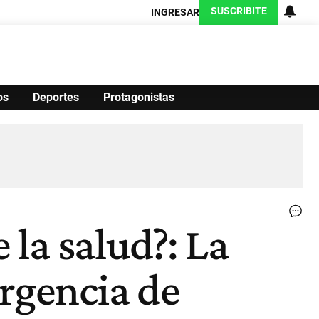
SUSCRIBITE
INGRESAR
os
Deportes
Protagonistas
Ciencia
Protagonistas
Tecnología
CARAS
Exitoina
Turismo
Exitoina
Gaming
Vivo
.
 la salud?: La
|
Re
ergencia de