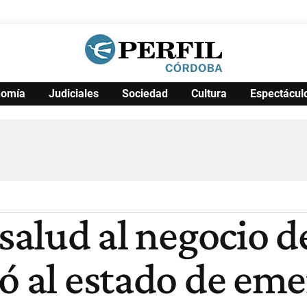
nomía
Judiciales
Sociedad
Cultura
Espectácul
Política
Pymes
Salud
Internacional
Clima
Deportes
Business
Noticias
Caras
salud al negocio de
ó al estado de em