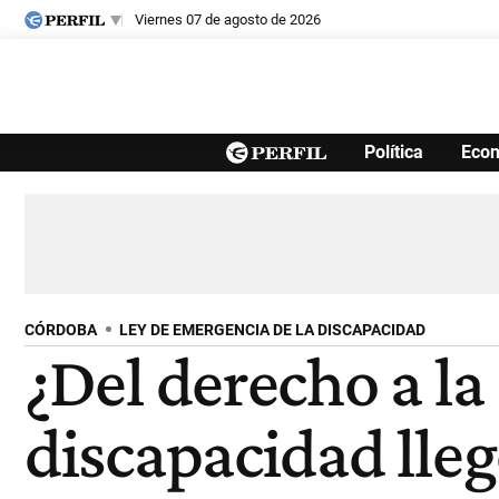
viernes 07 de agosto de 2026
Últimas noticias
Política
Eco
Inicio
Ahora
Opinión
Cultura
Arte
Educación
Videos
Córdoba
Reperfilar
Diario del Juicio
CÓRDOBA
LEY DE EMERGENCIA DE LA DISCAPACIDAD
¿Del derecho a la 
discapacidad lleg