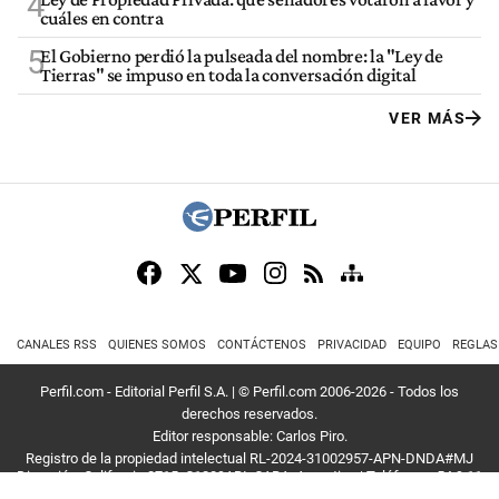
4
cuáles en contra
5
El Gobierno perdió la pulseada del nombre: la "Ley de
Tierras" se impuso en toda la conversación digital
VER MÁS
CANALES RSS
QUIENES SOMOS
CONTÁCTENOS
PRIVACIDAD
EQUIPO
REGLAS
Perfil.com - Editorial Perfil S.A.
| © Perfil.com 2006-2026 - Todos los
derechos reservados.
Editor responsable: Carlos Piro.
Registro de la propiedad intelectual RL-2024-31002957-APN-DNDA#MJ
Dirección:
California 2715
,
C1289ABI
,
CABA, Argentina
| Teléfono:
+54 9 11
3453 4567
| E-mail:
atencion@perfil.com