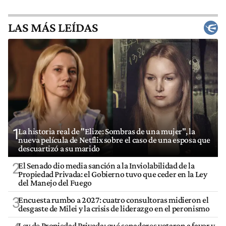
LAS MÁS LEÍDAS
1
La historia real de "Elize: Sombras de una mujer", la
nueva película de Netflix sobre el caso de una esposa que
descuartizó a su marido
2
El Senado dio media sanción a la Inviolabilidad de la
Propiedad Privada: el Gobierno tuvo que ceder en la Ley
del Manejo del Fuego
3
Encuesta rumbo a 2027: cuatro consultoras midieron el
desgaste de Milei y la crisis de liderazgo en el peronismo
Ley de Propiedad Privada: qué senadores votaron a favor y