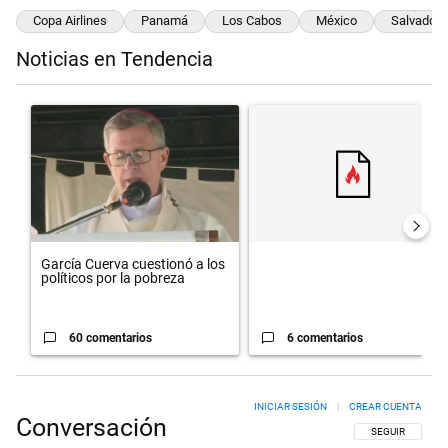
Copa Airlines
Panamá
Los Cabos
México
Salvador 
Noticias en Tendencia
Este listado muestra los artículos con más comentarios en los últimos 
Un artículo de tendencia con el título "García Cuerva cuestionó a los
Un artículo de tendencia con el t
García Cuerva cuestionó a los
políticos por la pobreza
60 comentarios
6 comentarios
INICIAR SESIÓN
|
CREAR CUENTA
Conversación
SIGA ESTA CON
SEGUIR