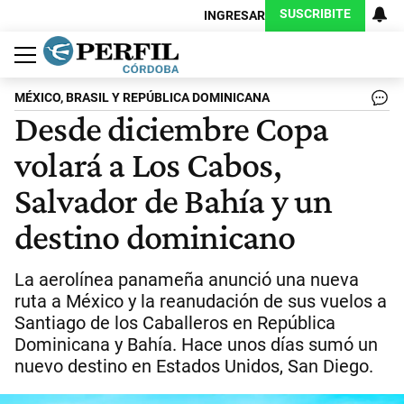
SUSCRIBITE
INGRESAR
Política
Economía
Judiciales
Sociedad
Cultura
Espectáculos
Deportes
Protagonistas
MÉXICO, BRASIL Y REPÚBLICA DOMINICANA
Desde diciembre Copa
volará a Los Cabos,
Salvador de Bahía y un
destino dominicano
La aerolínea panameña anunció una nueva
ruta a México y la reanudación de sus vuelos a
Santiago de los Caballeros en República
Dominicana y Bahía. Hace unos días sumó un
nuevo destino en Estados Unidos, San Diego.