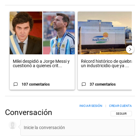
Este listado muestra los artículos con más comentarios en los últimos 
Un artículo de tendencia con el título "Milei despidió a Jorge Messi
Un artículo de tendencia con el
Milei despidió a Jorge Messi y
Récord histórico de quiebras y
cuestionó a quienes crit...
un industricidio que ya ...
107 comentarios
37 comentarios
INICIAR SESIÓN
|
CREAR CUENTA
Conversación
SIGA ESTA CON
SEGUIR