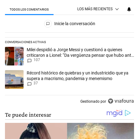
LOS MÁS RECIENTES
TODOS LOS COMENTARIOS
Todos los comentarios
Inicie la conversación
CONVERSACIONES ACTIVAS
Este listado muestra los artículos con más comentarios en los últimos 
Un artículo de tendencia con el título "Milei despidió a Jorge Messi y
Milei despidió a Jorge Messi y cuestionó a quienes
criticaron a Lionel: “Da vergüenza pensar que hubo anti-
107
Messi”
Un artículo de tendencia con el título "Récord histórico de quiebras 
Récord histórico de quiebras y un industricidio que ya
supera a macrismo, pandemia y menemismo
37
Gestionado por