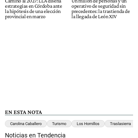
Camino al 2027: LLA diseña
Un millón de personas y un
estrategias en Córdoba ante
operativo de seguridad sin
la hipótesis de una elección
precedentes: la trastienda de
provincial en marzo
la llegada de León XIV
EN ESTA NOTA
Carolina Caballero
Turismo
Los Hornillos
Traslasierra
Noticias en Tendencia