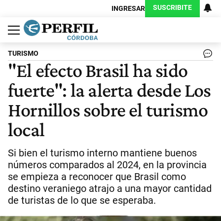
SUSCRIBITE
INGRESAR
Política
Economía
Judiciales
Sociedad
Cultura
Espectáculos
Deportes
Protagonistas
TURISMO
"El efecto Brasil ha sido
fuerte": la alerta desde Los
Hornillos sobre el turismo
local
Si bien el turismo interno mantiene buenos
números comparados al 2024, en la provincia
se empieza a reconocer que Brasil como
destino veraniego atrajo a una mayor cantidad
de turistas de lo que se esperaba.