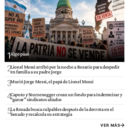
1
Algo pasó
2
Lionel Messi arribó por la noche a Rosario para despedir
en familia a su padre Jorge
3
Murió Jorge Messi, el papá de Lionel Messi
4
Caputo y Sturzenegger crean un fondo para indemnizar y
“ganar” sindicatos aliados
5
La Rosada busca culpables después de la derrota en el
Senado y recalcula su estrategia
VER MÁS