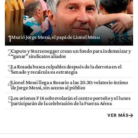
1
Murió Jorge Messi, el papá de Lionel Messi
2
Caputo y Sturzenegger crean un fondo para indemnizar y
“ganar” sindicatos aliados
3
La Rosada busca culpables después de la derrota en el
Senado y recalcula su estrategia
4
Lionel Messi llega a Rosario a las 20.30: velatorio íntimo
de Jorge Messi, sin acceso al público
5
Los aviones F 16 sobrevolarán el centro porteño y el lunes
participarán de la celebración de la Fuerza Aérea
VER MÁS