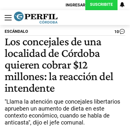
SUSCRIBITE
INGRESAR
Política
Economía
Judiciales
Sociedad
Cultura
Espectáculos
Deportes
Protagonistas
ESCÁNDALO
10
Los concejales de una
localidad de Córdoba
quieren cobrar $12
millones: la reacción del
intendente
"Llama la atención que concejales libertarios
aprueben un aumento de dieta en este
contexto económico, cuando se habla de
anticasta", dijo el jefe comunal.