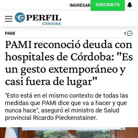
SUSCRIBITE
INGRESAR
Política
Economía
Judiciales
Sociedad
Cultura
Espectáculos
Deportes
Protagonistas
PAMI
1
PAMI reconoció deuda con
hospitales de Córdoba: "Es
un gesto extemporáneo y
casi fuera de lugar"
"Esto está en el mismo contexto de todas las
medidas que PAMI dice que va a hacer y que
nunca hace", aseguró el ministro de Salud
provincial Ricardo Pieckenstainer.