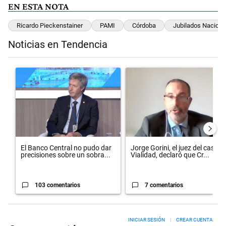
EN ESTA NOTA
Ricardo Pieckenstainer
PAMI
Córdoba
Jubilados Naciona
Noticias en Tendencia
Este listado muestra los artículos con más comentarios en los últimos 
Un artículo de tendencia con el título "El Banco Central no pudo da
Un artículo de tendencia con el 
El Banco Central no pudo dar
Jorge Gorini, el juez del caso
precisiones sobre un sobra...
Vialidad, declaró que Cr...
103 comentarios
7 comentarios
INICIAR SESIÓN
|
CREAR CUENTA