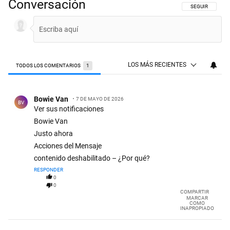
Conversación
SIGA ESTA CON
SEGUIR
LOS MÁS RECIENTES
TODOS LOS COMENTARIOS
1
Todos los comentarios
Comentario de Bowie Van.
Bowie Van
7 DE MAYO DE 2026
BV
Ver sus notificaciones
Bowie Van
Justo ahora
Acciones del Mensaje
contenido deshabilitado – ¿Por qué?
RESPONDER
0
0
COMPARTIR
MARCAR
COMO
INAPROPIADO