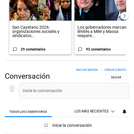
San Cayetano 2026:
Los gobernadores marcan
organizaciones sociales y
límites a Milei y Massa
sindicatos...
reapare...
29 comentarios
93 comentarios
INICIAR SESIÓN
|
CREAR CUENTA
Conversación
SIGA ESTA CON
SEGUIR
LOS MÁS RECIENTES
TODOS LOS COMENTARIOS
Todos los comentarios
Inicie la conversación