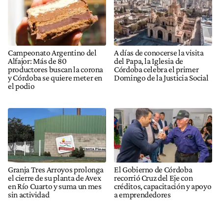
Campeonato Argentino del
A días de conocerse la visita
Alfajor: Más de 80
del Papa, la Iglesia de
productores buscan la corona
Córdoba celebra el primer
y Córdoba se quiere meter en
Domingo de la Justicia Social
el podio
Granja Tres Arroyos prolonga
El Gobierno de Córdoba
el cierre de su planta de Avex
recorrió Cruz del Eje con
en Río Cuarto y suma un mes
créditos, capacitación y apoyo
sin actividad
a emprendedores