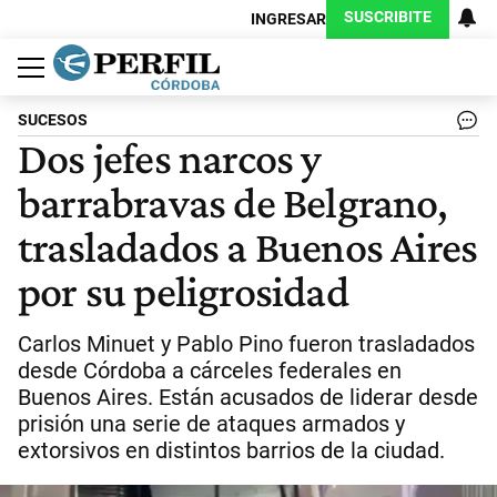
SUSCRIBITE
INGRESAR
Política
Economía
Judiciales
Sociedad
Cultura
Espectáculos
Deportes
Protagonistas
SUCESOS
Dos jefes narcos y
barrabravas de Belgrano,
trasladados a Buenos Aires
por su peligrosidad
Carlos Minuet y Pablo Pino fueron trasladados
desde Córdoba a cárceles federales en
Buenos Aires. Están acusados de liderar desde
prisión una serie de ataques armados y
extorsivos en distintos barrios de la ciudad.