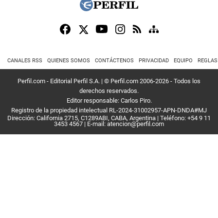
CANALES RSS
QUIENES SOMOS
CONTÁCTENOS
PRIVACIDAD
EQUIPO
REGLAS
Perfil.com - Editorial Perfil S.A.
| © Perfil.com 2006-2026 - Todos los
derechos reservados.
Editor responsable: Carlos Piro.
Registro de la propiedad intelectual RL-2024-31002957-APN-DNDA#MJ
Dirección:
California 2715
,
C1289ABI
,
CABA, Argentina
| Teléfono:
+54 9 11
3453 4567
| E-mail:
atencion@perfil.com