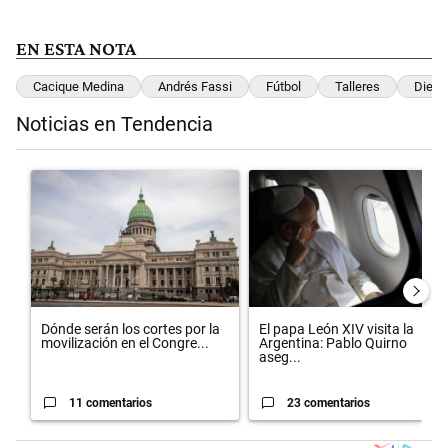
EN ESTA NOTA
Cacique Medina
Andrés Fassi
Fútbol
Talleres
Diego
Noticias en Tendencia
Este listado muestra los artículos con más comentarios en los últimos 
Un artículo de tendencia con el título "Dónde serán los cortes por la
Un artículo de tendencia con el t
Dónde serán los cortes por la
El papa León XIV visita la
movilización en el Congre...
Argentina: Pablo Quirno
aseg...
11 comentarios
23 comentarios