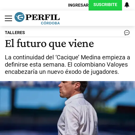
SUSCRIBITE
INGRESAR
Política
Economía
Judiciales
Sociedad
Cultura
Espectáculos
Deportes
Protagonistas
TALLERES
El futuro que viene
La continuidad del ‘Cacique’ Medina empieza a
definirse esta semana. El colombiano Valoyes
encabezaría un nuevo éxodo de jugadores.