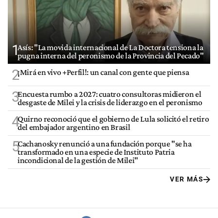
1
Asís: "La movida internacional de La Doctora tensiona la
pugna interna del peronismo de la Provincia del Pecado"
2
¡Mirá en vivo +Perfil!: un canal con gente que piensa
3
Encuesta rumbo a 2027: cuatro consultoras midieron el
desgaste de Milei y la crisis de liderazgo en el peronismo
4
Quirno reconoció que el gobierno de Lula solicitó el retiro
del embajador argentino en Brasil
5
Cachanosky renunció a una fundación porque "se ha
transformado en una especie de Instituto Patria
incondicional de la gestión de Milei"
VER MÁS