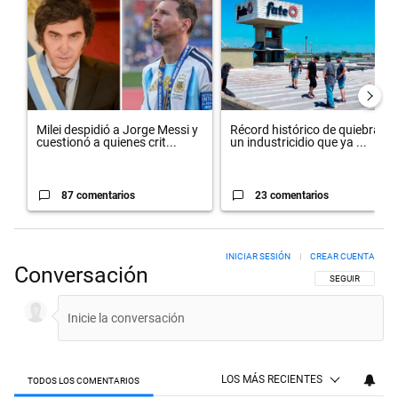
Milei despidió a Jorge Messi y
Récord histórico de quiebras y
cuestionó a quienes crit...
un industricidio que ya ...
87 comentarios
23 comentarios
INICIAR SESIÓN
|
CREAR CUENTA
Conversación
SIGA ESTA CON
SEGUIR
LOS MÁS RECIENTES
TODOS LOS COMENTARIOS