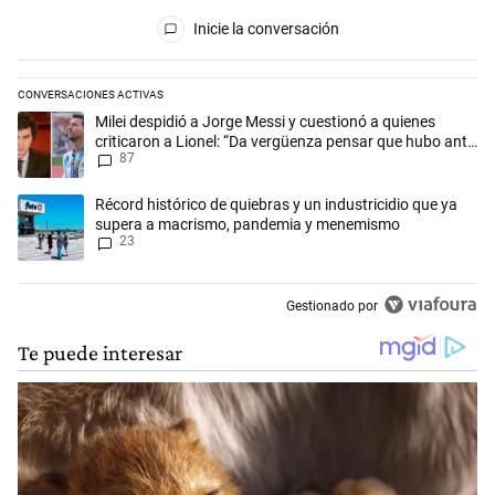
Todos los comentarios
Inicie la conversación
CONVERSACIONES ACTIVAS
Este listado muestra los artículos con más comentarios en los últimos 
Un artículo de tendencia con el título "Milei despidió a Jorge Messi y
Milei despidió a Jorge Messi y cuestionó a quienes
criticaron a Lionel: “Da vergüenza pensar que hubo anti-
87
Messi”
Un artículo de tendencia con el título "Récord histórico de quiebras 
Récord histórico de quiebras y un industricidio que ya
supera a macrismo, pandemia y menemismo
23
Gestionado por