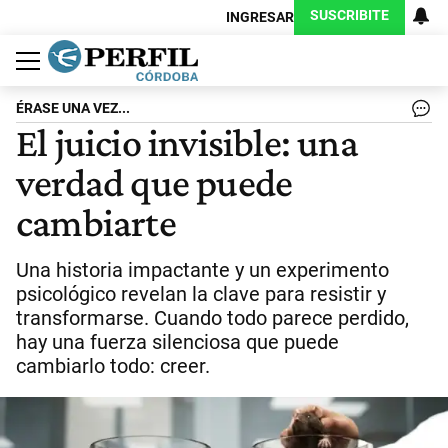
SUSCRIBITE
INGRESAR
Política
Economía
Judiciales
Sociedad
Cultura
Espectáculos
Deportes
Protagonistas
ÉRASE UNA VEZ...
El juicio invisible: una
verdad que puede
cambiarte
Una historia impactante y un experimento
psicológico revelan la clave para resistir y
transformarse. Cuando todo parece perdido,
hay una fuerza silenciosa que puede
cambiarlo todo: creer.