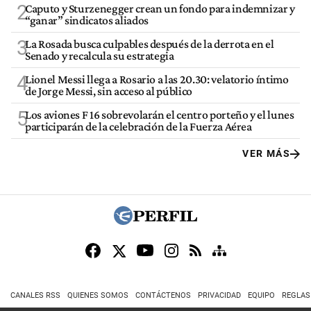
2
Caputo y Sturzenegger crean un fondo para indemnizar y
“ganar” sindicatos aliados
3
La Rosada busca culpables después de la derrota en el
Senado y recalcula su estrategia
4
Lionel Messi llega a Rosario a las 20.30: velatorio íntimo
de Jorge Messi, sin acceso al público
5
Los aviones F 16 sobrevolarán el centro porteño y el lunes
participarán de la celebración de la Fuerza Aérea
VER MÁS
CANALES RSS
QUIENES SOMOS
CONTÁCTENOS
PRIVACIDAD
EQUIPO
REGLAS