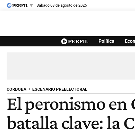
sábado 08 de agosto de 2026
Últimas noticias
Política
Eco
Inicio
Ahora
Opinión
Cultura
Arte
Educación
Videos
Córdoba
Reperfilar
Diario del Juicio
CÓRDOBA
ESCENARIO PREELECTORAL
El peronismo en 
batalla clave: la 