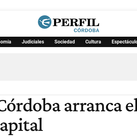
nomía
Judiciales
Sociedad
Cultura
Espectácul
Política
Pymes
Salud
Internacional
Clima
Deportes
Business
Noticias
Caras
Córdoba arranca e
Capital