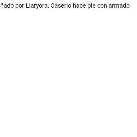
se
añado por Llaryora, Caserio hace pie con armado
va
a
rep
en
20
|
Ce
Per