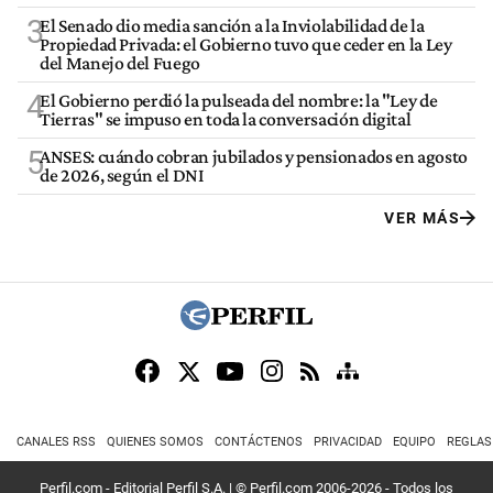
3
El Senado dio media sanción a la Inviolabilidad de la
Propiedad Privada: el Gobierno tuvo que ceder en la Ley
del Manejo del Fuego
4
El Gobierno perdió la pulseada del nombre: la "Ley de
Tierras" se impuso en toda la conversación digital
5
ANSES: cuándo cobran jubilados y pensionados en agosto
de 2026, según el DNI
VER MÁS
CANALES RSS
QUIENES SOMOS
CONTÁCTENOS
PRIVACIDAD
EQUIPO
REGLAS
Perfil.com - Editorial Perfil S.A.
| © Perfil.com 2006-2026 - Todos los