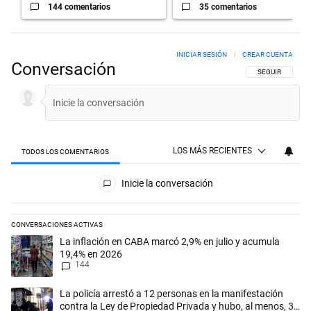
144 comentarios
35 comentarios
INICIAR SESIÓN
|
CREAR CUENTA
Conversación
SIGA ESTA CON
SEGUIR
LOS MÁS RECIENTES
TODOS LOS COMENTARIOS
Todos los comentarios
Inicie la conversación
CONVERSACIONES ACTIVAS
Este listado muestra los artículos con más comentarios en los últimos 
Un artículo de tendencia con el título "La inflación en CABA marcó 2,
La inflación en CABA marcó 2,9% en julio y acumula
19,4% en 2026
144
Un artículo de tendencia con el título "La policía arrestó a 12 person
La policía arrestó a 12 personas en la manifestación
contra la Ley de Propiedad Privada y hubo, al menos, 3