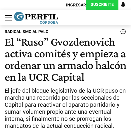
SUSCRIBITE
INGRESAR
Política
Economía
Judiciales
Sociedad
Cultura
Espectáculos
Deportes
Protagonistas
RADICALISMO AL PALO
El “Ruso” Gvozdenovich
activa comités y empieza a
ordenar un armado halcón
en la UCR Capital
El jefe del bloque legislativo de la UCR puso en
marcha una recorrida por las seccionales de
Capital para reactivar el aparato partidario y
sumar volumen propio ante una eventual
interna, si finalmente no se prorrogan los
mandatos de la actual conducción radical.