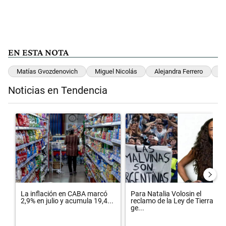
EN ESTA NOTA
Matías Gvozdenovich
Miguel Nicolás
Alejandra Ferrero
U
Noticias en Tendencia
Este listado muestra los artículos con más comentarios en los últimos 
Un artículo de tendencia con el título "La inflación en CABA marcó 
Un artículo de tendencia con el 
La inflación en CABA marcó
Para Natalia Volosin el
2,9% en julio y acumula 19,4...
reclamo de la Ley de Tierras
ge...