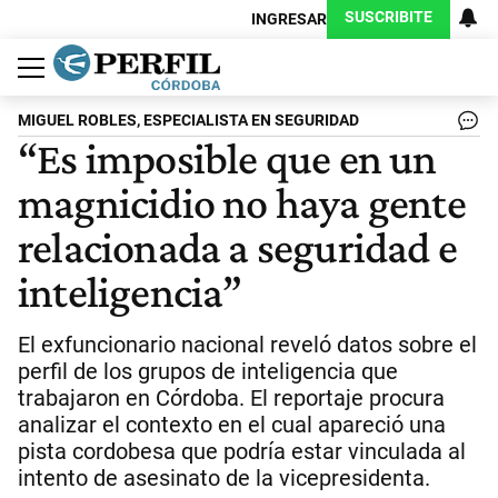
SUSCRIBITE
INGRESAR
Política
Economía
Judiciales
Sociedad
Cultura
Espectáculos
Deportes
Protagonistas
MIGUEL ROBLES, ESPECIALISTA EN SEGURIDAD
“Es imposible que en un
magnicidio no haya gente
relacionada a seguridad e
inteligencia”
El exfuncionario nacional reveló datos sobre el
perfil de los grupos de inteligencia que
trabajaron en Córdoba. El reportaje procura
analizar el contexto en el cual apareció una
pista cordobesa que podría estar vinculada al
intento de asesinato de la vicepresidenta.