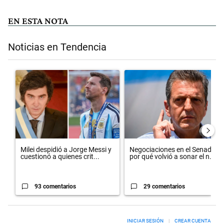
EN ESTA NOTA
Noticias en Tendencia
Este listado muestra los artículos con más comentarios en los últimos 
Un artículo de tendencia con el título "Milei despidió a Jorge Messi
Un artículo de tendencia con el 
Milei despidió a Jorge Messi y
Negociaciones en el Senado:
cuestionó a quienes crit...
por qué volvió a sonar el n...
93 comentarios
29 comentarios
INICIAR SESIÓN
|
CREAR CUENTA