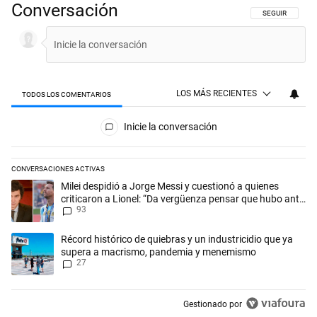
Conversación
SIGA ESTA CON
SEGUIR
LOS MÁS RECIENTES
TODOS LOS COMENTARIOS
Todos los comentarios
Inicie la conversación
CONVERSACIONES ACTIVAS
Este listado muestra los artículos con más comentarios en los últimos 
Un artículo de tendencia con el título "Milei despidió a Jorge Messi y
Milei despidió a Jorge Messi y cuestionó a quienes
criticaron a Lionel: “Da vergüenza pensar que hubo anti-
93
Messi”
Un artículo de tendencia con el título "Récord histórico de quiebras 
Récord histórico de quiebras y un industricidio que ya
supera a macrismo, pandemia y menemismo
27
Gestionado por