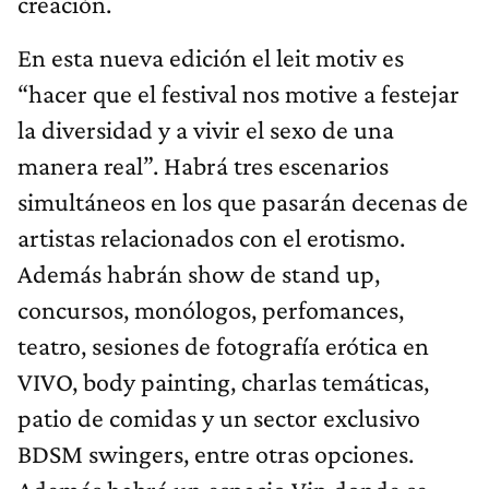
creación.
En esta nueva edición el leit motiv es
“hacer que el festival nos motive a festejar
la diversidad y a vivir el sexo de una
manera real”. Habrá tres escenarios
simultáneos en los que pasarán decenas de
artistas relacionados con el erotismo.
Además habrán show de stand up,
concursos, monólogos, perfomances,
teatro, sesiones de fotografía erótica en
VIVO, body painting, charlas temáticas,
patio de comidas y un sector exclusivo
BDSM swingers, entre otras opciones.