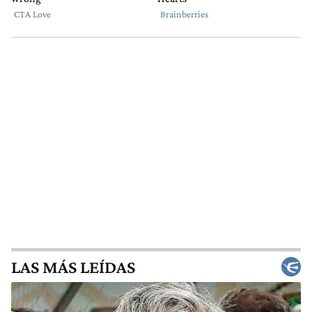
LAS MÁS LEÍDAS