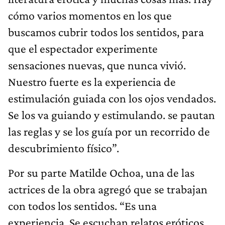
cómo varios momentos en los que
buscamos cubrir todos los sentidos, para
que el espectador experimente
sensaciones nuevas, que nunca vivió.
Nuestro fuerte es la experiencia de
estimulación guiada con los ojos vendados.
Se los va guiando y estimulando. se pautan
las reglas y se los guía por un recorrido de
descubrimiento físico”.
Por su parte Matilde Ochoa, una de las
actrices de la obra agregó que se trabajan
con todos los sentidos. “Es una
experiencia. Se escuchan relatos eróticos,