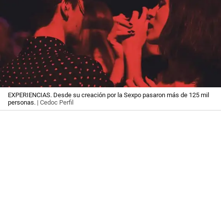
EXPERIENCIAS. Desde su creación por la Sexpo pasaron más de 125 mil
personas.
| Cedoc Perfil