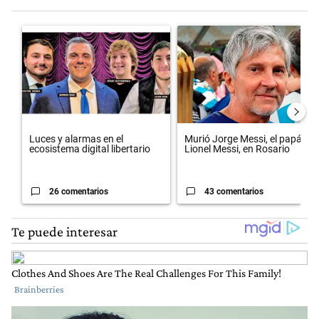
Este listado muestra los artículos con más comentarios en los últimos 
Un artículo de tendencia con el título "Luces y alarmas en el ecosist
Un artículo de tendencia con el 
Luces y alarmas en el
Murió Jorge Messi, el papá de
ecosistema digital libertario
Lionel Messi, en Rosario
26 comentarios
43 comentarios