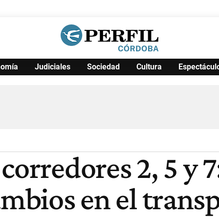
nomía
Judiciales
Sociedad
Cultura
Espectácul
Política
Pymes
Salud
Internacional
Clima
Deportes
Business
Noticias
Caras
corredores 2, 5 y 7
ambios en el trans