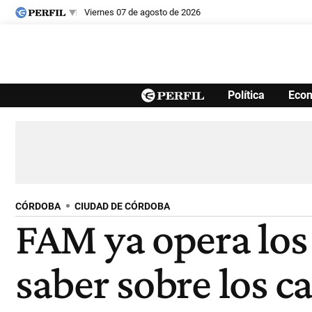
viernes 07 de agosto de 2026
Últimas noticias
Política
Eco
Inicio
Ahora
Opinión
Cultura
Arte
Educación
Videos
Córdoba
Reperfilar
Diario del Juicio
CÓRDOBA
CIUDAD DE CÓRDOBA
FAM ya opera los 
saber sobre los c