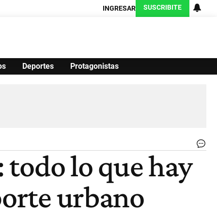
SUSCRIBITE
INGRESAR
os
Deportes
Protagonistas
Ciencia
Protagonistas
Tecnología
CARAS
Exitoina
Turismo
Exitoina
Gaming
Vivo
Col
: todo lo que hay
de
FA
en
porte urbano
TA
|
Ce