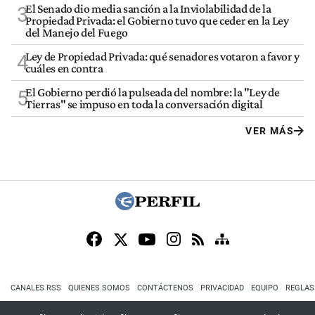
El Senado dio media sanción a la Inviolabilidad de la
3
Propiedad Privada: el Gobierno tuvo que ceder en la Ley
del Manejo del Fuego
Ley de Propiedad Privada: qué senadores votaron a favor y
4
cuáles en contra
El Gobierno perdió la pulseada del nombre: la "Ley de
5
Tierras" se impuso en toda la conversación digital
VER MÁS
CANALES RSS
QUIENES SOMOS
CONTÁCTENOS
PRIVACIDAD
EQUIPO
REGLAS