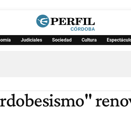
nomía
Judiciales
Sociedad
Cultura
Espectácul
Política
Pymes
Salud
Internacional
Clima
Deportes
Business
Noticias
Caras
cordobesismo" reno