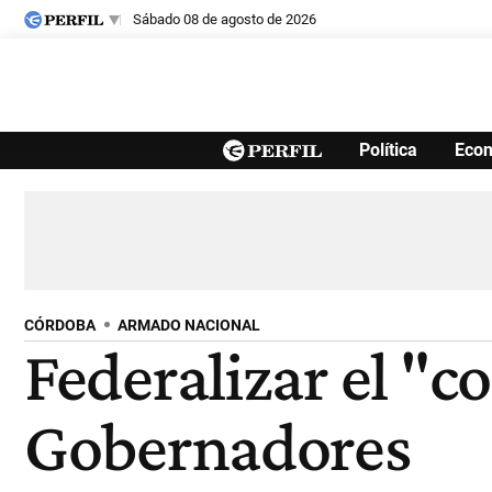
sábado 08 de agosto de 2026
Últimas noticias
Política
Eco
Inicio
Ahora
Opinión
Cultura
Arte
Educación
Videos
Córdoba
Reperfilar
Diario del Juicio
CÓRDOBA
ARMADO NACIONAL
Federalizar el "
Gobernadores