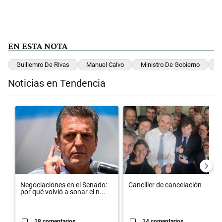
EN ESTA NOTA
Guillemro De Rivas
Manuel Calvo
Ministro De Gobierno
I
Noticias en Tendencia
Este listado muestra los artículos con más comentarios en los últimos 
Un artículo de tendencia con el título "Negociaciones en el Senado:
Un artículo de tendencia con el t
Negociaciones en el Senado:
Canciller de cancelación
por qué volvió a sonar el n...
18 comentarios
14 comentarios