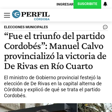
SUSCRIBITE
INGRESAR
Política
Economía
Judiciales
Sociedad
Cultura
Espectáculos
Deportes
Protagonistas
ELECCIONES MUNICIPALES
“Fue el triunfo del partido
Cordobés”: Manuel Calvo
provincializó la victoria de
De Rivas en Río Cuarto
El ministro de Gobierno provincial festejó la
elección de De Rivas en la capital alterna de
Córdoba y explicó de qué se trata el partido
Cordobés.