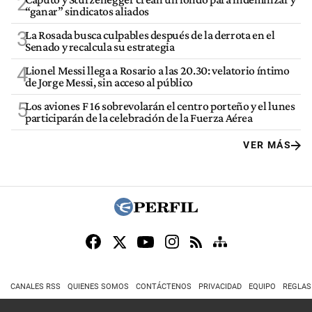
2
“ganar” sindicatos aliados
3
La Rosada busca culpables después de la derrota en el
Senado y recalcula su estrategia
4
Lionel Messi llega a Rosario a las 20.30: velatorio íntimo
de Jorge Messi, sin acceso al público
5
Los aviones F 16 sobrevolarán el centro porteño y el lunes
participarán de la celebración de la Fuerza Aérea
VER MÁS
CANALES RSS
QUIENES SOMOS
CONTÁCTENOS
PRIVACIDAD
EQUIPO
REGLAS