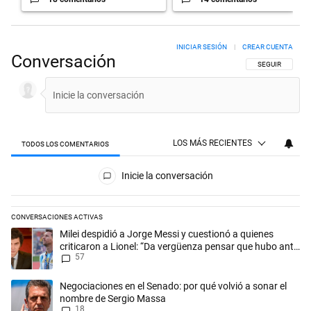
INICIAR SESIÓN
|
CREAR CUENTA
Conversación
SIGA ESTA CON
SEGUIR
LOS MÁS RECIENTES
TODOS LOS COMENTARIOS
Todos los comentarios
Inicie la conversación
CONVERSACIONES ACTIVAS
Este listado muestra los artículos con más comentarios en los últimos 
Un artículo de tendencia con el título "Milei despidió a Jorge Messi y
Milei despidió a Jorge Messi y cuestionó a quienes
criticaron a Lionel: “Da vergüenza pensar que hubo anti-
57
Messi”
Un artículo de tendencia con el título "Negociaciones en el Senado: p
Negociaciones en el Senado: por qué volvió a sonar el
nombre de Sergio Massa
18