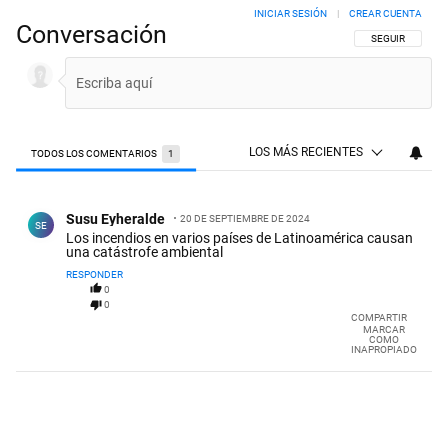
INICIAR SESIÓN
|
CREAR CUENTA
Conversación
SIGA ESTA CON
SEGUIR
LOS MÁS RECIENTES
TODOS LOS COMENTARIOS
1
Todos los comentarios
Comentario de Susu Eyheralde.
Susu Eyheralde
20 DE SEPTIEMBRE DE 2024
SE
Los incendios en varios países de Latinoamérica causan
una catástrofe ambiental
RESPONDER
0
0
COMPARTIR
MARCAR
COMO
INAPROPIADO