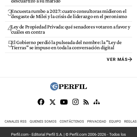
descuartizó a su marido
3
Encuesta rumbo a 2027: cuatro consultoras midieron el
desgaste de Milei y la crisis de liderazgo en el peronismo
4
Ley de Propiedad Privada: qué senadores votaron a favor y
cuáles en contra
5
El Gobierno perdió la pulseada del nombre: la "Ley de
Tierras" se impuso en toda la conversación digital
VER MÁS
CANALES RSS
QUIENES SOMOS
CONTÁCTENOS
PRIVACIDAD
EQUIPO
REGLAS
Perfil.com - Editorial Perfil S.A.
| © Perfil.com 2006-2026 - Todos los