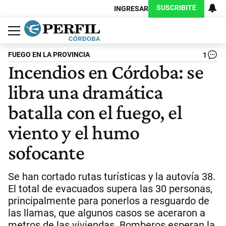
SUSCRIBITE
INGRESAR
Política
Economía
Judiciales
Sociedad
Cultura
Espectáculos
Deportes
Protagonistas
FUEGO EN LA PROVINCIA
1
Incendios en Córdoba: se
libra una dramática
batalla con el fuego, el
viento y el humo
sofocante
Se han cortado rutas turísticas y la autovía 38.
El total de evacuados supera las 30 personas,
principalmente para ponerlos a resguardo de
las llamas, que algunos casos se aceraron a
metros de las viviendas. Bomberos esperan la