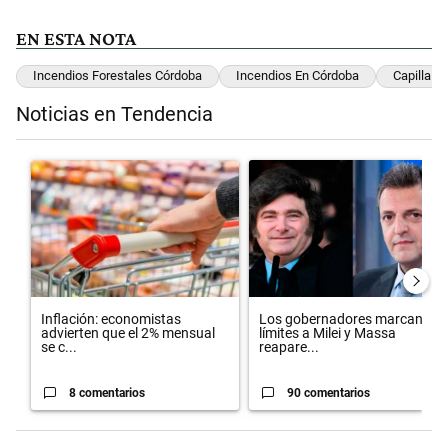
EN ESTA NOTA
Incendios Forestales Córdoba
Incendios En Córdoba
Capilla D
Noticias en Tendencia
Este listado muestra los artículos con más comentarios en los últimos 
Un artículo de tendencia con el título "Inflación: economistas advier
Un artículo de tendencia con el 
Inflación: economistas
Los gobernadores marcan
advierten que el 2% mensual
límites a Milei y Massa
se c...
reapare...
8 comentarios
90 comentarios