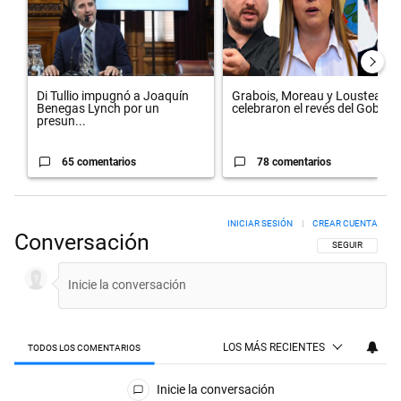
Di Tullio impugnó a Joaquín
Grabois, Moreau y Lousteau
Benegas Lynch por un
celebraron el revés del Gobi...
presun...
65 comentarios
78 comentarios
INICIAR SESIÓN
|
CREAR CUENTA
Conversación
SIGA ESTA CON
SEGUIR
LOS MÁS RECIENTES
TODOS LOS COMENTARIOS
Todos los comentarios
Inicie la conversación