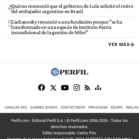
4
Quirno reconoció que el gobierno de Lula solicitó el retiro
del embajador argentino en Brasil
5
Cachanosky renunció a una fundación porque "se ha
transformado en una especie de Instituto Patria
incondicional de la gestión de Milei"
VER MÁS
CANALES RSS
QUIENES SOMOS
CONTÁCTENOS
PRIVACIDAD
EQUIPO
REGLAS
Perfil.com - Editorial Perfil S.A.
| © Perfil.com 2006-2026 - Todos los
derechos reservados.
Editor responsable: Carlos Piro.