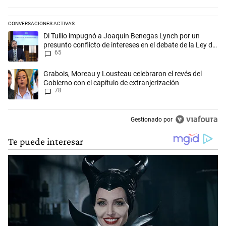
CONVERSACIONES ACTIVAS
Este listado muestra los artículos con más comentarios en los últimos 
Un artículo de tendencia con el título "Di Tullio impugnó a Joaquín Be
Di Tullio impugnó a Joaquín Benegas Lynch por un
presunto conflicto de intereses en el debate de la Ley de
65
Tierras
Un artículo de tendencia con el título "Grabois, Moreau y Lousteau cele
Grabois, Moreau y Lousteau celebraron el revés del
Gobierno con el capítulo de extranjerización
78
Gestionado por