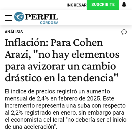
SUSCRIBITE
INGRESAR
Política
Economía
Judiciales
Sociedad
Cultura
Espectáculos
Deportes
Protagonistas
ANÁLISIS
Inflación: Para Cohen
Arazi, "no hay elementos
para avizorar un cambio
drástico en la tendencia"
El índice de precios registró un aumento
mensual de 2,4% en febrero de 2025. Este
incremento representa una suba con respecto
al 2,2% registrado en enero, sin embargo para
el economista del Ieral "no debería ser el inicio
de una aceleración".