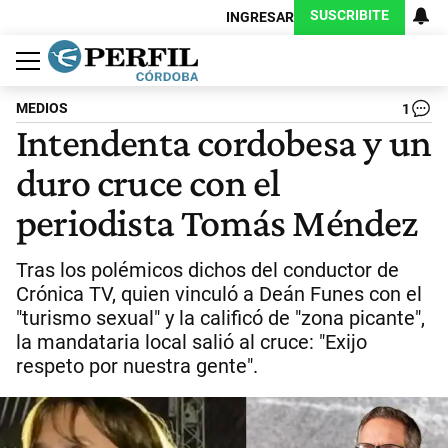
SUSCRIBITE
INGRESAR
Política
Economía
Judiciales
Sociedad
Cultura
Espectáculos
Deportes
Protagonistas
MEDIOS
1
Intendenta cordobesa y un
duro cruce con el
periodista Tomás Méndez
Tras los polémicos dichos del conductor de
Crónica TV, quien vinculó a Deán Funes con el
"turismo sexual" y la calificó de "zona picante",
la mandataria local salió al cruce: "Exijo
respeto por nuestra gente".