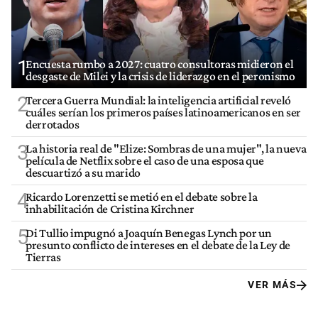
1
Encuesta rumbo a 2027: cuatro consultoras midieron el
desgaste de Milei y la crisis de liderazgo en el peronismo
2
Tercera Guerra Mundial: la inteligencia artificial reveló
cuáles serían los primeros países latinoamericanos en ser
derrotados
3
La historia real de "Elize: Sombras de una mujer", la nueva
película de Netflix sobre el caso de una esposa que
descuartizó a su marido
4
Ricardo Lorenzetti se metió en el debate sobre la
inhabilitación de Cristina Kirchner
5
Di Tullio impugnó a Joaquín Benegas Lynch por un
presunto conflicto de intereses en el debate de la Ley de
Tierras
VER MÁS