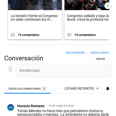
La tensión frente al Congreso
Congreso vallado y bajo la
no cede: continúan los in...
lluvia: crece la protesta mi...
74 comentarios
74 comentarios
INICIAR SESIÓN
|
CREAR CUENTA
Conversación
SIGA ESTA CON
SEGUIR
LOS MÁS RECIENTES
TODOS LOS COMENTARIOS
1
Todos los comentarios
Comentario de Horacio Romano.
Horacio Romano
10 DE JUNIO DE 2026
HR
Tomás Méndez no hace más que periodismo chatarra,
sensacionalista y mendaz. La intendente no debería darle