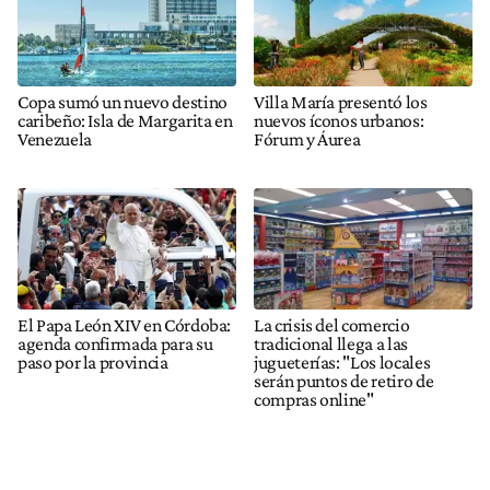
Copa sumó un nuevo destino
Villa María presentó los
caribeño: Isla de Margarita en
nuevos íconos urbanos:
Venezuela
Fórum y Áurea
El Papa León XIV en Córdoba:
La crisis del comercio
agenda confirmada para su
tradicional llega a las
paso por la provincia
jugueterías: "Los locales
serán puntos de retiro de
compras online"