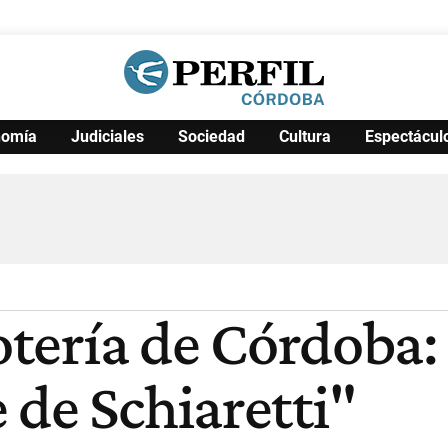
nomía
Judiciales
Sociedad
Cultura
Espectácul
Política
Pymes
Salud
Internacional
Clima
Deportes
Business
Noticias
Caras
Lotería de Córdoba:
 de Schiaretti"