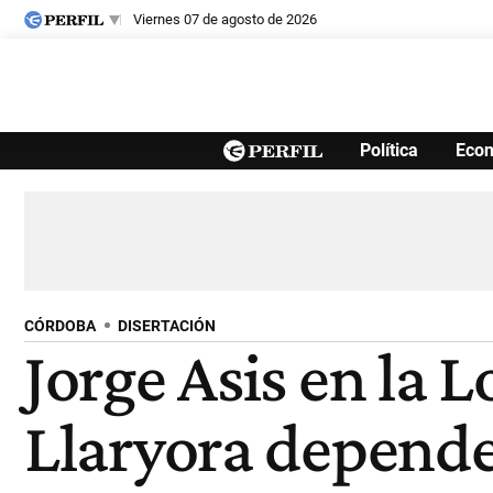
viernes 07 de agosto de 2026
Últimas noticias
Política
Eco
Inicio
Ahora
Opinión
Cultura
Arte
Educación
Videos
Córdoba
Reperfilar
Diario del Juicio
CÓRDOBA
DISERTACIÓN
Jorge Asis en la 
Llaryora depende