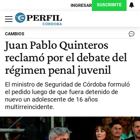
SUSCRIBITE
INGRESAR
Política
Economía
Judiciales
Sociedad
Cultura
Espectáculos
Deportes
Protagonistas
CAMBIOS
Juan Pablo Quinteros
reclamó por el debate del
régimen penal juvenil
El ministro de Seguridad de Córdoba formuló
el pedido luego de que fuera detenido de
nuevo un adolescente de 16 años
multirreincidente.