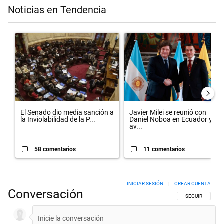
Noticias en Tendencia
Este listado muestra los artículos con más comentarios en los últimos 
Un artículo de tendencia con el título "El Senado dio media sanción 
Un artículo de tendencia con el 
El Senado dio media sanción a
Javier Milei se reunió con
la Inviolabilidad de la P...
Daniel Noboa en Ecuador y
av...
58 comentarios
11 comentarios
INICIAR SESIÓN
|
CREAR CUENTA
Conversación
SIGA ESTA CON
SEGUIR