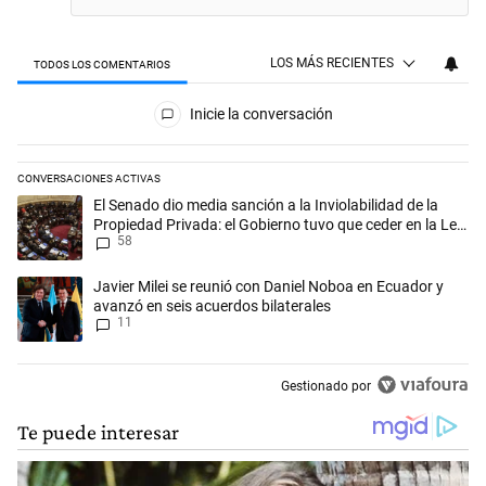
LOS MÁS RECIENTES
TODOS LOS COMENTARIOS
Todos los comentarios
Inicie la conversación
CONVERSACIONES ACTIVAS
Este listado muestra los artículos con más comentarios en los últimos 
Un artículo de tendencia con el título "El Senado dio media sanción a l
El Senado dio media sanción a la Inviolabilidad de la
Propiedad Privada: el Gobierno tuvo que ceder en la Ley
58
del Manejo del Fuego
Un artículo de tendencia con el título "Javier Milei se reunió con Dan
Javier Milei se reunió con Daniel Noboa en Ecuador y
avanzó en seis acuerdos bilaterales
11
Gestionado por