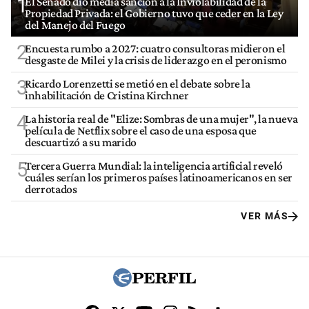
1
El Senado dio media sanción a la Inviolabilidad de la
Propiedad Privada: el Gobierno tuvo que ceder en la Ley
del Manejo del Fuego
2
Encuesta rumbo a 2027: cuatro consultoras midieron el
desgaste de Milei y la crisis de liderazgo en el peronismo
3
Ricardo Lorenzetti se metió en el debate sobre la
inhabilitación de Cristina Kirchner
4
La historia real de "Elize: Sombras de una mujer", la nueva
película de Netflix sobre el caso de una esposa que
descuartizó a su marido
5
Tercera Guerra Mundial: la inteligencia artificial reveló
cuáles serían los primeros países latinoamericanos en ser
derrotados
VER MÁS