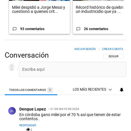
Milei despidió a Jorge Messi y
Récord histórico de quiebras y
cuestionó a quienes crit...
un industricidio que ya ...
93 comentarios
26 comentarios
INICIAR SESIÓN
|
CREAR CUENTA
Conversación
SIGA ESTA CON
SEGUIR
LOS MÁS RECIENTES
TODOS LOS COMENTARIOS
1
Todos los comentarios
Comentario de Dengue Lopez.
Dengue Lopez
21 DE MAYO DE 2026
DL
En córdoba gano milei por el 70 % así que tienen de estar
contentos .
RESPONDER
0