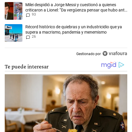
Este listado muestra los artículos con más comentarios en los últimos 
Un artículo de tendencia con el título "Milei despidió a Jorge Messi y
Milei despidió a Jorge Messi y cuestionó a quienes
criticaron a Lionel: “Da vergüenza pensar que hubo anti-
93
Messi”
Un artículo de tendencia con el título "Récord histórico de quiebras 
Récord histórico de quiebras y un industricidio que ya
supera a macrismo, pandemia y menemismo
26
Gestionado por