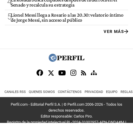
4
Senado y recalcula su estrategia
5
Lionel Messi llega a Rosario a las 20.30: velatorio íntimo
de Jorge Messi, sin acceso al público
VER MÁS
CANALES RSS
QUIENES SOMOS
CONTÁCTENOS
PRIVACIDAD
EQUIPO
REGLAS
Perfil.com - Editorial Perfil S.A.
| © Perfil.com 2006-2026 - Todos los
derechos reservados.
Editor responsable: Carlos Piro.
Registro de la propiedad intelectual RL-2024-31002957-APN-DNDA#MJ
Dirección:
California 2715
,
C1289ABI
,
CABA, Argentina
| Teléfono:
+54 9 11
3453 4567
| E-mail:
atencion@perfil.com