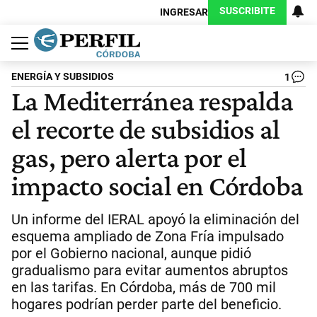
SUSCRIBITE
INGRESAR
Política
Economía
Judiciales
Sociedad
Cultura
Espectáculos
Deportes
Protagonistas
ENERGÍA Y SUBSIDIOS
1
La Mediterránea respalda
el recorte de subsidios al
gas, pero alerta por el
impacto social en Córdoba
Un informe del IERAL apoyó la eliminación del
esquema ampliado de Zona Fría impulsado
por el Gobierno nacional, aunque pidió
gradualismo para evitar aumentos abruptos
en las tarifas. En Córdoba, más de 700 mil
hogares podrían perder parte del beneficio.