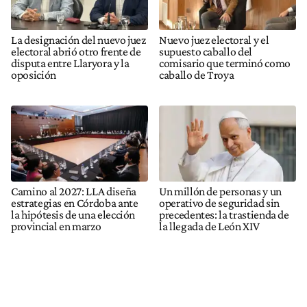
La designación del nuevo juez
Nuevo juez electoral y el
electoral abrió otro frente de
supuesto caballo del
disputa entre Llaryora y la
comisario que terminó como
oposición
caballo de Troya
Camino al 2027: LLA diseña
Un millón de personas y un
estrategias en Córdoba ante
operativo de seguridad sin
la hipótesis de una elección
precedentes: la trastienda de
provincial en marzo
la llegada de León XIV