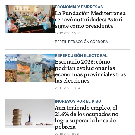
ECONOMÍA Y EMPRESAS
La Fundación Mediterránea
renovó autoridades: Astori
sigue como presidenta
12-12-2025 16:06
PERFIL REDACCIÓN CÓRDOBA
REPERCUSIÓN ELECTORAL
Escenario 2026: cómo
podrían evolucionar las
economías provinciales tras
las elecciones
28-11-2025 18:54
INGRESOS POR EL PISO
Aun teniendo empleo, el
21,6% de los ocupados no
logra superar la línea de
pobreza
22-10-2025 08:40