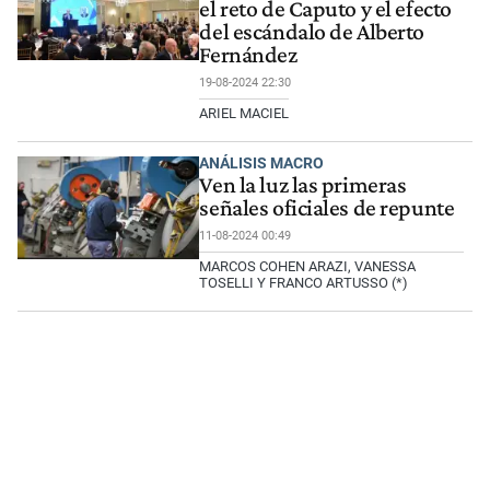
el reto de Caputo y el efecto
del escándalo de Alberto
Fernández
19-08-2024 22:30
ARIEL MACIEL
ANÁLISIS MACRO
Ven la luz las primeras
señales oficiales de repunte
11-08-2024 00:49
MARCOS COHEN ARAZI, VANESSA
TOSELLI Y FRANCO ARTUSSO (*)