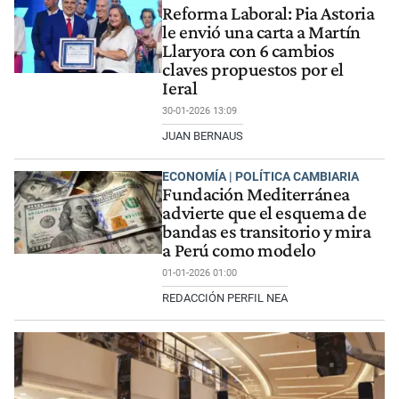
Reforma Laboral: Pia Astoria
le envió una carta a Martín
Llaryora con 6 cambios
claves propuestos por el
Ieral
30-01-2026 13:09
JUAN BERNAUS
ECONOMÍA | POLÍTICA CAMBIARIA
Fundación Mediterránea
advierte que el esquema de
bandas es transitorio y mira
a Perú como modelo
01-01-2026 01:00
REDACCIÓN PERFIL NEA