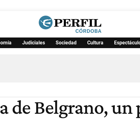
nomía
Judiciales
Sociedad
Cultura
Espectácul
Política
Pymes
Salud
Internacional
Clima
Deportes
Business
Noticias
Caras
a de Belgrano, un 