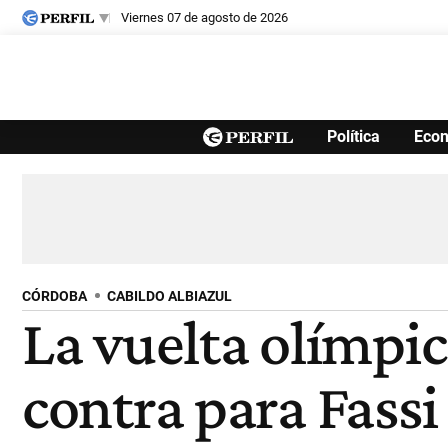
viernes 07 de agosto de 2026
Últimas noticias
Política
Eco
Inicio
Ahora
Opinión
Cultura
Arte
Educación
Videos
Córdoba
Reperfilar
Diario del Juicio
CÓRDOBA
CABILDO ALBIAZUL
La vuelta olímpic
contra para Fassi