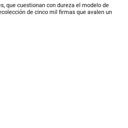
de
res, que cuestionan con dureza el modelo de
los
recolección de cinco mil firmas que avalen un
so
re
en
la
fig
de
Se
Fas
el
vic
dep
de
Tal
|
CE
PE