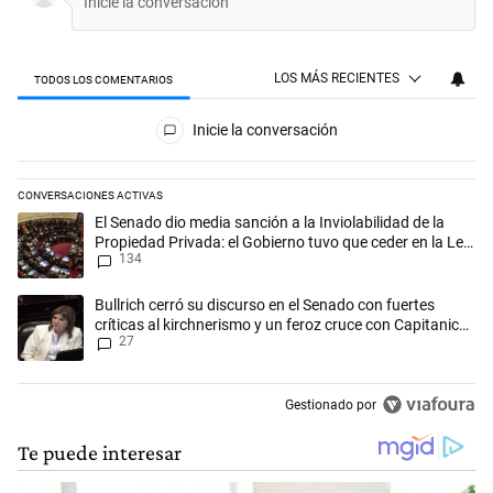
LOS MÁS RECIENTES
TODOS LOS COMENTARIOS
Todos los comentarios
Inicie la conversación
CONVERSACIONES ACTIVAS
Este listado muestra los artículos con más comentarios en los últimos 
Un artículo de tendencia con el título "El Senado dio media sanción a l
El Senado dio media sanción a la Inviolabilidad de la
Propiedad Privada: el Gobierno tuvo que ceder en la Ley
134
del Manejo del Fuego
Un artículo de tendencia con el título "Bullrich cerró su discurso en el 
Bullrich cerró su discurso en el Senado con fuertes
críticas al kirchnerismo y un feroz cruce con Capitanich
27
al que le gritó “¡cállate!”
Gestionado por