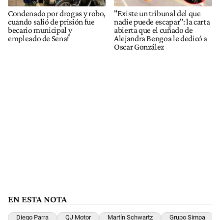
Condenado por drogas y robo,
"Existe un tribunal del que
cuando salió de prisión fue
nadie puede escapar": la carta
becario municipal y
abierta que el cuñado de
empleado de Senaf
Alejandra Bengoa le dedicó a
Oscar González
EN ESTA NOTA
Diego Parra
QJ Motor
Martín Schwartz
Grupo Simpa