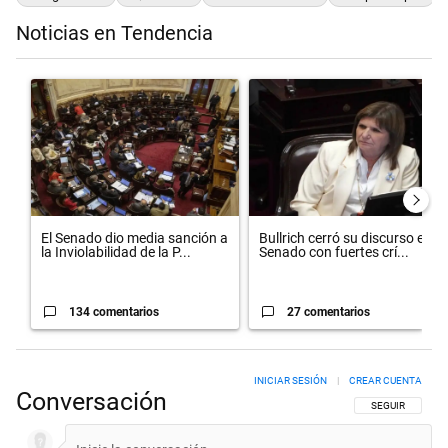
Noticias en Tendencia
Este listado muestra los artículos con más comentarios en los últimos 
Un artículo de tendencia con el título "El Senado dio media sanción 
Un artículo de tendencia con el t
El Senado dio media sanción a
Bullrich cerró su discurso en el
la Inviolabilidad de la P...
Senado con fuertes crí...
134 comentarios
27 comentarios
INICIAR SESIÓN
|
CREAR CUENTA
Conversación
SIGA ESTA CON
SEGUIR