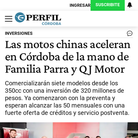
SUSCRIBITE
INGRESAR
Política
Economía
Judiciales
Sociedad
Cultura
Espectáculos
Deportes
Protagonistas
INVERSIONES
Las motos chinas aceleran
en Córdoba de la mano de
Familia Parra y QJ Motor
Comercializarán siete modelos desde los
350cc con una inversión de 320 millones de
pesos. Ya comenzaron con la preventa y
esperan alcanzar las 50 mensuales con una
fuerte oferta de créditos y servicio postventa.