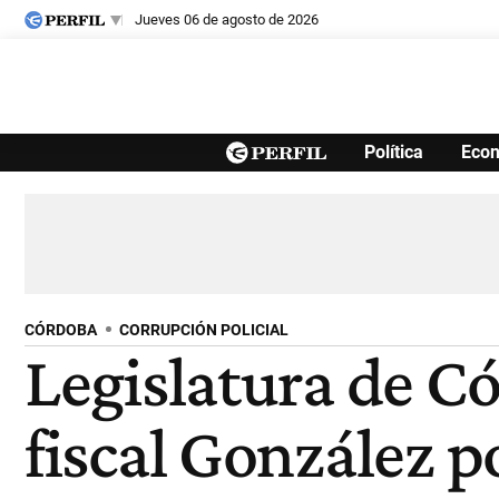
jueves 06 de agosto de 2026
Últimas noticias
Política
Eco
Inicio
Ahora
Opinión
Cultura
Arte
Educación
Videos
Córdoba
Reperfilar
Diario del Juicio
CÓRDOBA
CORRUPCIÓN POLICIAL
Legislatura de C
fiscal González p