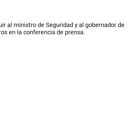
es
ma
po
los
ir al ministro de Seguridad y al gobernador de
cr
ros en la conferencia de prensa.
ent
la
op
y
el
ofi
po
las
ca
de
co
pol
|
CE
PE