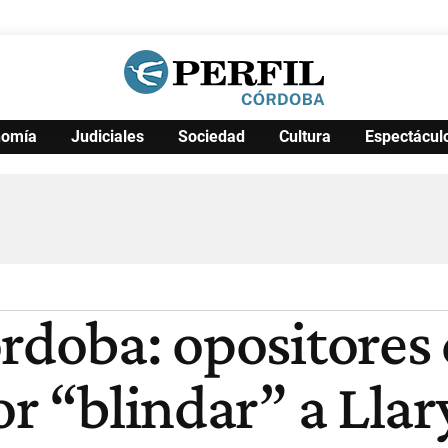
nomía
Judiciales
Sociedad
Cultura
Espectácul
Política
Pymes
Salud
Internacional
Clima
Deportes
Business
Noticias
Caras
órdoba: opositores
or “blindar” a Llar