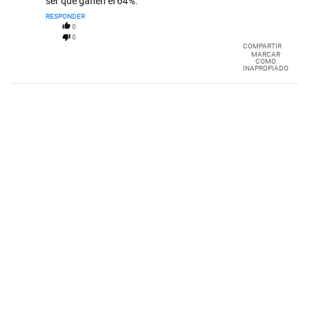
ser que ganen el 64%.
RESPONDER
0
0
COMPARTIR
MARCAR
COMO
INAPROPIADO