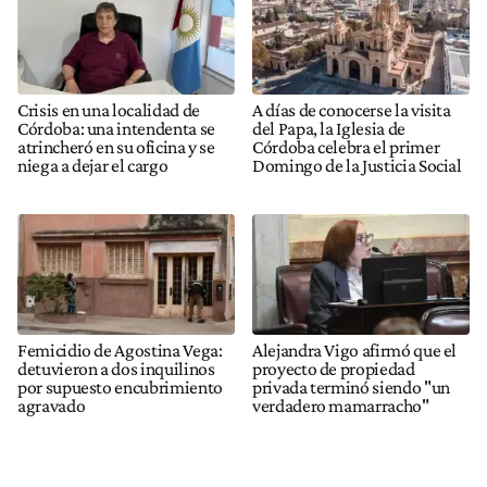
Crisis en una localidad de
A días de conocerse la visita
Córdoba: una intendenta se
del Papa, la Iglesia de
atrincheró en su oficina y se
Córdoba celebra el primer
niega a dejar el cargo
Domingo de la Justicia Social
Femicidio de Agostina Vega:
Alejandra Vigo afirmó que el
detuvieron a dos inquilinos
proyecto de propiedad
por supuesto encubrimiento
privada terminó siendo "un
agravado
verdadero mamarracho"