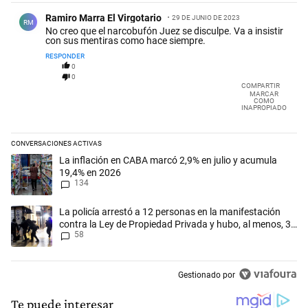
Comentario de Ramiro Marra El Virgotario.
Ramiro Marra El Virgotario
29 DE JUNIO DE 2023
RM
No creo que el narcobufón Juez se disculpe. Va a insistir
con sus mentiras como hace siempre.
RESPONDER
0
0
COMPARTIR
MARCAR
COMO
INAPROPIADO
CONVERSACIONES ACTIVAS
Este listado muestra los artículos con más comentarios en los últimos 
Un artículo de tendencia con el título "La inflación en CABA marcó 2,
La inflación en CABA marcó 2,9% en julio y acumula
19,4% en 2026
134
Un artículo de tendencia con el título "La policía arrestó a 12 person
La policía arrestó a 12 personas en la manifestación
contra la Ley de Propiedad Privada y hubo, al menos, 3
58
agentes heridos
Gestionado por