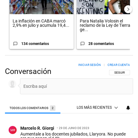
La inflación en CABA marcó
Para Natalia Volosin el
2,9% en julio y acumula 19,4...
reclamo de la Ley de Tierras
ge...
134 comentarios
28 comentarios
INICIAR SESIÓN
|
CREAR CUENTA
Conversación
SIGA ESTA CON
SEGUIR
LOS MÁS RECIENTES
TODOS LOS COMENTARIOS
2
Todos los comentarios
Comentario de Marcelo R. Giorgi.
Marcelo R. Giorgi
29 DE JUNIO DE 2023
MR
Aumentale a los docentes jubilados, Llaryora. No puede