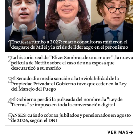
1
Encuesta rumbo a 2027: cuatro consultoras midieron el
desgaste de Milei y la crisis de liderazgo en el peronismo
2
La historia real de "Elize: Sombras de una mujer", la nueva
película de Netflix sobre el caso de una esposa que
descuartizó a su marido
3
El Senado dio media sanción a la Inviolabilidad de la
Propiedad Privada: el Gobierno tuvo que ceder en la Ley
del Manejo del Fuego
4
El Gobierno perdió la pulseada del nombre: la "Ley de
Tierras" se impuso en toda la conversación digital
5
ANSES: cuándo cobran jubilados y pensionados en agosto
de 2026, según el DNI
VER MÁS