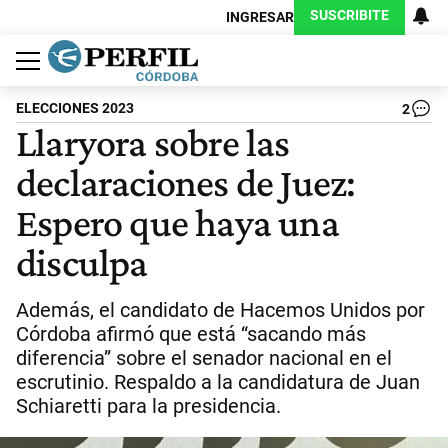
SUSCRIBITE
INGRESAR
Política
Economía
Judiciales
Sociedad
Cultura
Espectáculos
Deportes
Protagonistas
ELECCIONES 2023
2
Llaryora sobre las
declaraciones de Juez:
Espero que haya una
disculpa
Además, el candidato de Hacemos Unidos por
Córdoba afirmó que está “sacando más
diferencia” sobre el senador nacional en el
escrutinio. Respaldo a la candidatura de Juan
Schiaretti para la presidencia.