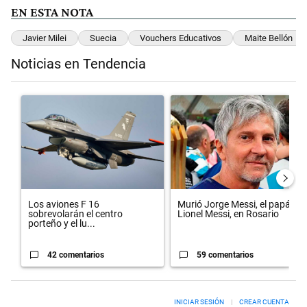
EN ESTA NOTA
Javier Milei
Suecia
Vouchers Educativos
Maite Bellón
Noticias en Tendencia
Este listado muestra los artículos con más comentarios en los últimos 
Un artículo de tendencia con el título "Los aviones F 16 sobrevolará
Un artículo de tendencia con el 
Los aviones F 16
Murió Jorge Messi, el papá de
sobrevolarán el centro
Lionel Messi, en Rosario
porteño y el lu...
42 comentarios
59 comentarios
INICIAR SESIÓN
|
CREAR CUENTA