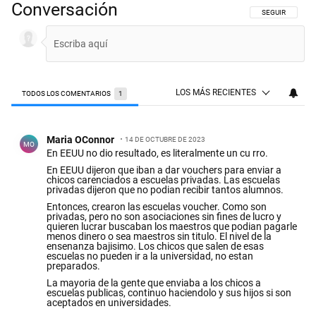
Conversación
SIGA ESTA CON
SEGUIR
LOS MÁS RECIENTES
TODOS LOS COMENTARIOS
1
Todos los comentarios
Comentario de Maria OConnor.
Maria OConnor
14 DE OCTUBRE DE 2023
MO
En EEUU no dio resultado, es literalmente un cu rro.
En EEUU dijeron que iban a dar vouchers para enviar a
chicos carenciados a escuelas privadas. Las escuelas
privadas dijeron que no podian recibir tantos alumnos.
Entonces, crearon las escuelas voucher. Como son
privadas, pero no son asociaciones sin fines de lucro y
quieren lucrar buscaban los maestros que podian pagarle
menos dinero o sea maestros sin titulo. El nivel de la
ensenanza bajisimo. Los chicos que salen de esas
escuelas no pueden ir a la universidad, no estan
preparados.
La mayoria de la gente que enviaba a los chicos a
escuelas publicas, continuo haciendolo y sus hijos si son
aceptados en universidades.