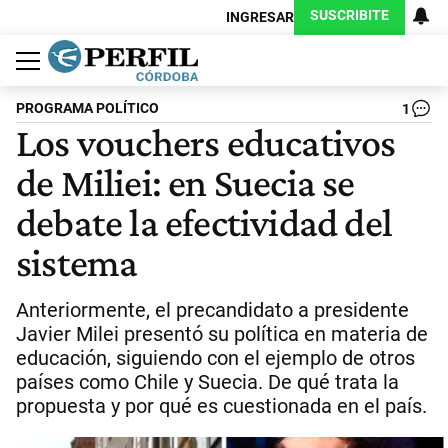
SUSCRIBITE
INGRESAR
Política
Economía
Judiciales
Sociedad
Cultura
Espectáculos
Deportes
Protagonistas
PROGRAMA POLÍTICO
1
Los vouchers educativos
de Miliei: en Suecia se
debate la efectividad del
sistema
Anteriormente, el precandidato a presidente
Javier Milei presentó su política en materia de
educación, siguiendo con el ejemplo de otros
países como Chile y Suecia. De qué trata la
propuesta y por qué es cuestionada en el país.