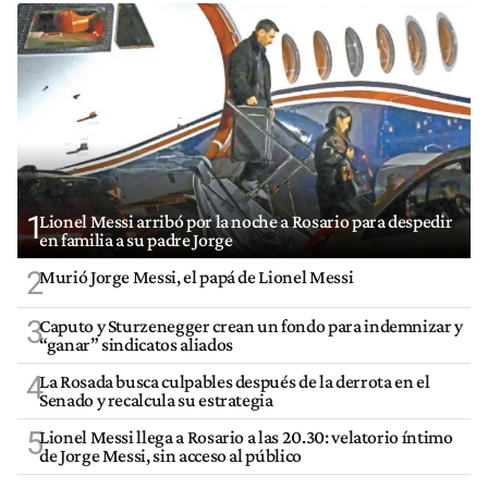
1
Lionel Messi arribó por la noche a Rosario para despedir
en familia a su padre Jorge
2
Murió Jorge Messi, el papá de Lionel Messi
3
Caputo y Sturzenegger crean un fondo para indemnizar y
“ganar” sindicatos aliados
4
La Rosada busca culpables después de la derrota en el
Senado y recalcula su estrategia
5
Lionel Messi llega a Rosario a las 20.30: velatorio íntimo
de Jorge Messi, sin acceso al público