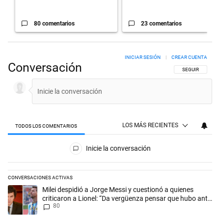
80 comentarios
23 comentarios
INICIAR SESIÓN
|
CREAR CUENTA
Conversación
SIGA ESTA CON
SEGUIR
LOS MÁS RECIENTES
TODOS LOS COMENTARIOS
Todos los comentarios
Inicie la conversación
CONVERSACIONES ACTIVAS
Este listado muestra los artículos con más comentarios en los últimos 
Un artículo de tendencia con el título "Milei despidió a Jorge Messi y
Milei despidió a Jorge Messi y cuestionó a quienes
criticaron a Lionel: “Da vergüenza pensar que hubo anti-
80
Messi”