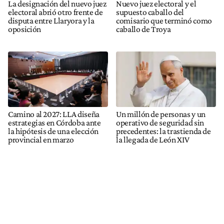
La designación del nuevo juez
Nuevo juez electoral y el
electoral abrió otro frente de
supuesto caballo del
disputa entre Llaryora y la
comisario que terminó como
oposición
caballo de Troya
Camino al 2027: LLA diseña
Un millón de personas y un
estrategias en Córdoba ante
operativo de seguridad sin
la hipótesis de una elección
precedentes: la trastienda de
provincial en marzo
la llegada de León XIV