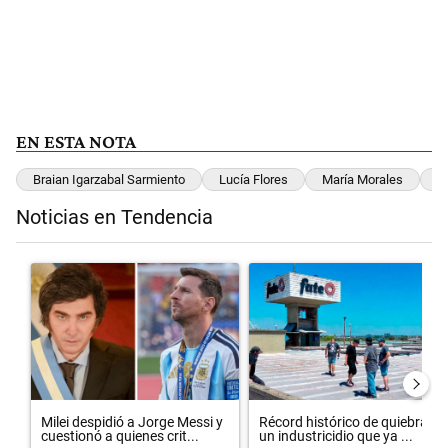
EN ESTA NOTA
Braian Igarzabal Sarmiento
Lucía Flores
María Morales
N
Noticias en Tendencia
Este listado muestra los artículos con más comentarios en los últimos 
Un artículo de tendencia con el título "Milei despidió a Jorge Messi
Un artículo de tendencia con el
Milei despidió a Jorge Messi y
Récord histórico de quiebras y
cuestionó a quienes crit...
un industricidio que ya ...