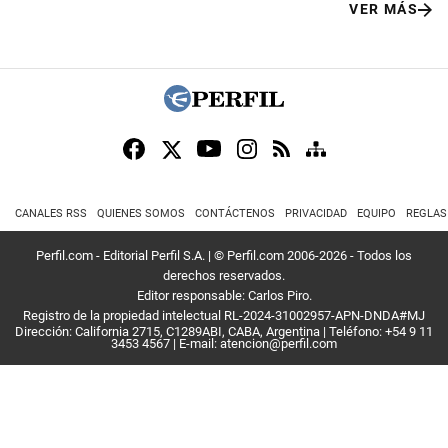
VER MÁS
CANALES RSS
QUIENES SOMOS
CONTÁCTENOS
PRIVACIDAD
EQUIPO
REGLAS
Perfil.com - Editorial Perfil S.A.
| © Perfil.com 2006-2026 - Todos los
derechos reservados.
Editor responsable: Carlos Piro.
Registro de la propiedad intelectual RL-2024-31002957-APN-DNDA#MJ
Dirección:
California 2715
,
C1289ABI
,
CABA, Argentina
| Teléfono:
+54 9 11
3453 4567
| E-mail:
atencion@perfil.com