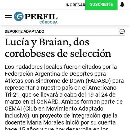
SUSCRIBITE
INGRESAR
Política
Economía
Judiciales
Sociedad
Cultura
Espectáculos
Deportes
Protagonistas
DEPORTE ADAPTADO
Lucía y Braian, dos
cordobeses de selección
Los nadadores locales fueron citados por la
Federación Argentina de Deportes para
Atletas con Síndrome de Down (FADASD) para
representar a nuestro país en el Americano
Tri-21, que se llevará a cabo del 19 al 24 de
marzo en el CeNARD. Ambos forman parte de
CEMAI (Club en Movimiento Adaptado
Inclusivo), un proyecto de integración que la
docente María Morales inició por su cuenta
hace 15 años y que hoy desarrolla en los