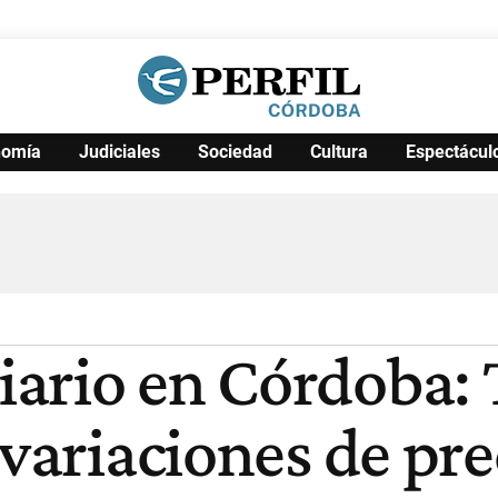
nomía
Judiciales
Sociedad
Cultura
Espectácul
Política
Pymes
Salud
Internacional
Clima
Deportes
Business
Noticias
Caras
ario en Córdoba: 
 variaciones de pre