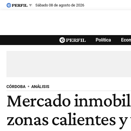
sábado 08 de agosto de 2026
Últimas noticias
Política
Eco
Inicio
Ahora
Opinión
Cultura
Arte
Educación
Videos
Córdoba
Reperfilar
Diario del Juicio
CÓRDOBA
ANÁLISIS
Mercado inmobili
zonas calientes y