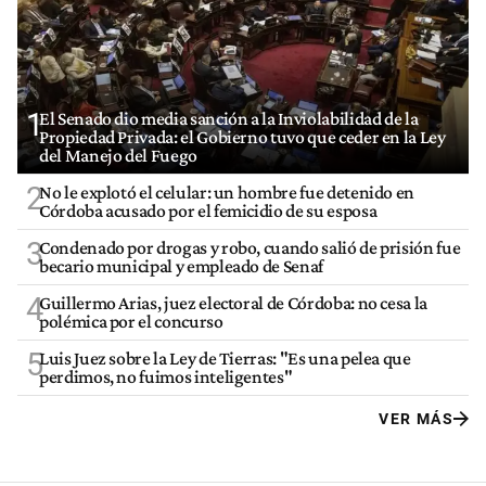
1
El Senado dio media sanción a la Inviolabilidad de la
Propiedad Privada: el Gobierno tuvo que ceder en la Ley
del Manejo del Fuego
2
No le explotó el celular: un hombre fue detenido en
Córdoba acusado por el femicidio de su esposa
3
Condenado por drogas y robo, cuando salió de prisión fue
becario municipal y empleado de Senaf
4
Guillermo Arias, juez electoral de Córdoba: no cesa la
polémica por el concurso
5
Luis Juez sobre la Ley de Tierras: "Es una pelea que
perdimos, no fuimos inteligentes"
VER MÁS