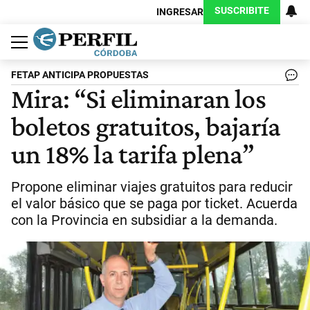
SUSCRIBITE
INGRESAR
Política
Economía
Judiciales
Sociedad
Cultura
Espectáculos
Deportes
Protagonistas
FETAP ANTICIPA PROPUESTAS
Mira: “Si eliminaran los
boletos gratuitos, bajaría
un 18% la tarifa plena”
Propone eliminar viajes gratuitos para reducir
el valor básico que se paga por ticket. Acuerda
con la Provincia en subsidiar a la demanda.