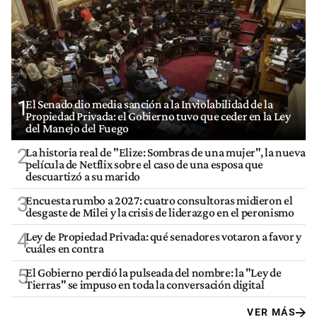
1
El Senado dio media sanción a la Inviolabilidad de la
Propiedad Privada: el Gobierno tuvo que ceder en la Ley
del Manejo del Fuego
2
La historia real de "Elize: Sombras de una mujer", la nueva
película de Netflix sobre el caso de una esposa que
descuartizó a su marido
3
Encuesta rumbo a 2027: cuatro consultoras midieron el
desgaste de Milei y la crisis de liderazgo en el peronismo
4
Ley de Propiedad Privada: qué senadores votaron a favor y
cuáles en contra
5
El Gobierno perdió la pulseada del nombre: la "Ley de
Tierras" se impuso en toda la conversación digital
VER MÁS