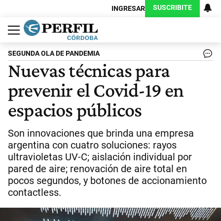
SUSCRIBITE
INGRESAR
Política
Economía
Judiciales
Sociedad
Cultura
Espectáculos
Deportes
Protagonistas
SEGUNDA OLA DE PANDEMIA
Nuevas técnicas para
prevenir el Covid-19 en
espacios públicos
Son innovaciones que brinda una empresa
argentina con cuatro soluciones: rayos
ultravioletas UV-C; aislación individual por
pared de aire; renovación de aire total en
pocos segundos, y botones de accionamiento
contactless.