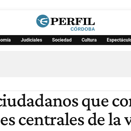
nomía
Judiciales
Sociedad
Cultura
Espectácul
Política
Pymes
Salud
Internacional
Clima
Deportes
Business
Noticias
Caras
ciudadanos que co
es centrales de la 