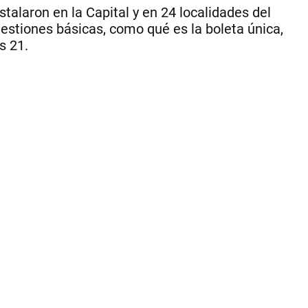
la
talaron en la Capital y en 24 localidades del
Jus
uestiones básicas, como qué es la boleta única,
inf
s 21.
rea
po
ref
jud
en
to
la
pro
de
qu
un
in
ma
de
ge
qu
co
lo
ha
so