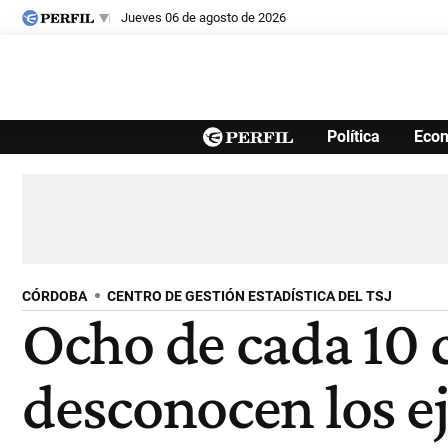
jueves 06 de agosto de 2026
Últimas noticias
Política
Eco
Inicio
Ahora
Opinión
Cultura
Arte
Educación
Videos
Córdoba
Reperfilar
Diario del Juicio
CÓRDOBA
CENTRO DE GESTIÓN ESTADÍSTICA DEL TSJ
Ocho de cada 10 
desconocen los ej