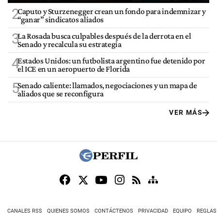
2
Caputo y Sturzenegger crean un fondo para indemnizar y
“ganar” sindicatos aliados
3
La Rosada busca culpables después de la derrota en el
Senado y recalcula su estrategia
4
Estados Unidos: un futbolista argentino fue detenido por
el ICE en un aeropuerto de Florida
5
Senado caliente: llamados, negociaciones y un mapa de
aliados que se reconfigura
VER MÁS
CANALES RSS
QUIENES SOMOS
CONTÁCTENOS
PRIVACIDAD
EQUIPO
REGLAS