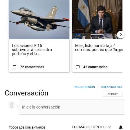
Un artículo de tendencia con el título "Los aviones F 16 sobrevolará
Un artículo de tendencia con el t
Los aviones F 16
Milei, listo para 'atajar'
sobrevolarán el centro
corridas: posteó que "Argent...
porteño y el lu...
72 comentarios
42 comentarios
INICIAR SESIÓN
|
CREAR CUENTA
Conversación
SIGA ESTA CON
SEGUIR
LOS MÁS RECIENTES
TODOS LOS COMENTARIOS