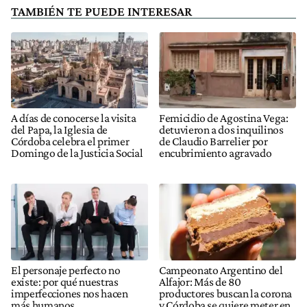
TAMBIÉN TE PUEDE INTERESAR
A días de conocerse la visita
Femicidio de Agostina Vega:
del Papa, la Iglesia de
detuvieron a dos inquilinos
Córdoba celebra el primer
de Claudio Barrelier por
Domingo de la Justicia Social
encubrimiento agravado
El personaje perfecto no
Campeonato Argentino del
existe: por qué nuestras
Alfajor: Más de 80
imperfecciones nos hacen
productores buscan la corona
más humanos
y Córdoba se quiere meter en