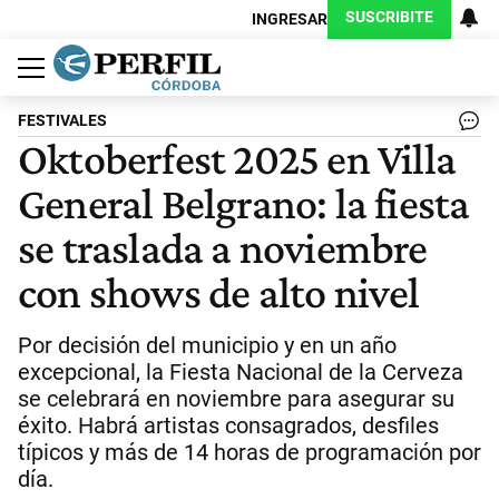
SUSCRIBITE
INGRESAR
Política
Economía
Judiciales
Sociedad
Cultura
Espectáculos
Deportes
Protagonistas
FESTIVALES
Oktoberfest 2025 en Villa
General Belgrano: la fiesta
se traslada a noviembre
con shows de alto nivel
Por decisión del municipio y en un año
excepcional, la Fiesta Nacional de la Cerveza
se celebrará en noviembre para asegurar su
éxito. Habrá artistas consagrados, desfiles
típicos y más de 14 horas de programación por
día.