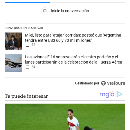
Todos los comentarios
Inicie la conversación
CONVERSACIONES ACTIVAS
Este listado muestra los artículos con más comentarios en los últimos 
Un artículo de tendencia con el título "Milei, listo para 'atajar' corrid
Milei, listo para 'atajar' corridas: posteó que "Argentina
tendrá entre US$ 60 y 70 mil millones"
42
Un artículo de tendencia con el título "Los aviones F 16 sobrevolarán e
Los aviones F 16 sobrevolarán el centro porteño y el
lunes participarán de la celebración de la Fuerza Aérea
72
Gestionado por