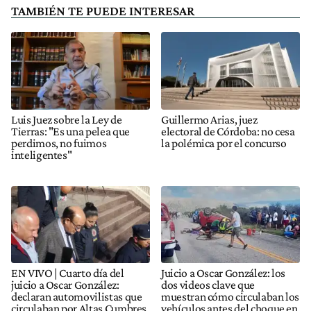
TAMBIÉN TE PUEDE INTERESAR
Luis Juez sobre la Ley de
Guillermo Arias, juez
Tierras: "Es una pelea que
electoral de Córdoba: no cesa
perdimos, no fuimos
la polémica por el concurso
inteligentes"
EN VIVO | Cuarto día del
Juicio a Oscar González: los
juicio a Oscar González:
dos videos clave que
declaran automovilistas que
muestran cómo circulaban los
circulaban por Altas Cumbres
vehículos antes del choque en