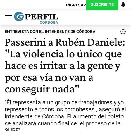
SUSCRIBITE
INGRESAR
Política
Economía
Judiciales
Sociedad
Cultura
Espectáculos
Deportes
Protagonistas
ENTREVISTA CON EL INTENDENTE DE CÓRDOBA
Passerini a Rubén Daniele:
"La violencia lo único que
hace es irritar a la gente y
por esa vía no van a
conseguir nada"
"Él representa a un grupo de trabajadores y yo
represento a todos los cordobeses", aseguró el
intendente de Córdoba. El aumento del boleto
se analizará cuando finalice "el proceso de la
SUBE".