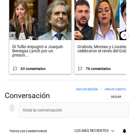
Un artículo de tendencia con el título "Di Tullio impugnó a Joaquín 
Un artículo de tendencia con el 
Di Tullio impugnó a Joaquín
Grabois, Moreau y Lousteau
Benegas Lynch por un
celebraron el revés del Gobi...
presun...
63 comentarios
76 comentarios
INICIAR SESIÓN
|
CREAR CUENTA
Conversación
SIGA ESTA CON
SEGUIR
LOS MÁS RECIENTES
TODOS LOS COMENTARIOS