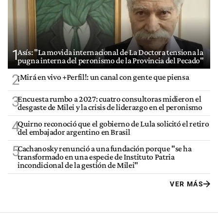
1
Asís: "La movida internacional de La Doctora tensiona la
pugna interna del peronismo de la Provincia del Pecado"
2
¡Mirá en vivo +Perfil!: un canal con gente que piensa
3
Encuesta rumbo a 2027: cuatro consultoras midieron el
desgaste de Milei y la crisis de liderazgo en el peronismo
4
Quirno reconoció que el gobierno de Lula solicitó el retiro
del embajador argentino en Brasil
5
Cachanosky renunció a una fundación porque "se ha
transformado en una especie de Instituto Patria
incondicional de la gestión de Milei"
VER MÁS