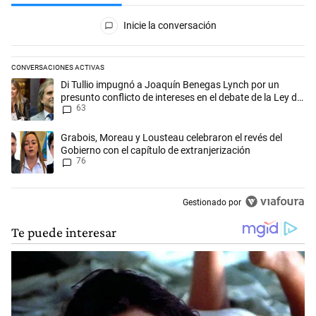
Todos los comentarios
Inicie la conversación
CONVERSACIONES ACTIVAS
Este listado muestra los artículos con más comentarios en los últimos 
Un artículo de tendencia con el título "Di Tullio impugnó a Joaquín Be
Di Tullio impugnó a Joaquín Benegas Lynch por un
presunto conflicto de intereses en el debate de la Ley de
63
Tierras
Un artículo de tendencia con el título "Grabois, Moreau y Lousteau cele
Grabois, Moreau y Lousteau celebraron el revés del
Gobierno con el capítulo de extranjerización
76
Gestionado por