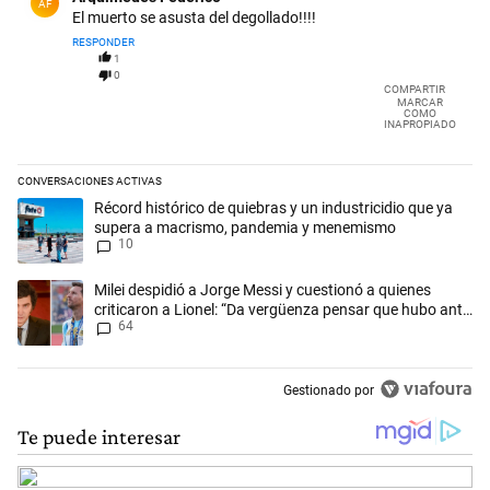
AF
El muerto se asusta del degollado!!!!
RESPONDER
1
0
COMPARTIR
MARCAR
COMO
INAPROPIADO
CONVERSACIONES ACTIVAS
Este listado muestra los artículos con más comentarios en los últimos 
Un artículo de tendencia con el título "Récord histórico de quiebras 
Récord histórico de quiebras y un industricidio que ya
supera a macrismo, pandemia y menemismo
10
Un artículo de tendencia con el título "Milei despidió a Jorge Messi y
Milei despidió a Jorge Messi y cuestionó a quienes
criticaron a Lionel: “Da vergüenza pensar que hubo anti-
64
Messi”
Gestionado por