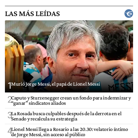
LAS MÁS LEÍDAS
1
Murió Jorge Messi, el papá de Lionel Messi
2
Caputo y Sturzenegger crean un fondo para indemnizar y
“ganar” sindicatos aliados
3
La Rosada busca culpables después de la derrota en el
Senado y recalcula su estrategia
4
Lionel Messi llega a Rosario a las 20.30: velatorio íntimo
de Jorge Messi, sin acceso al público