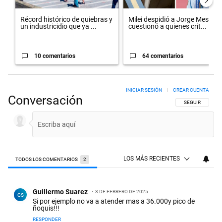
Récord histórico de quiebras y
Milei despidió a Jorge Messi y
un industricidio que ya ...
cuestionó a quienes crit...
10 comentarios
64 comentarios
INICIAR SESIÓN
|
CREAR CUENTA
Conversación
SIGA ESTA CON
SEGUIR
LOS MÁS RECIENTES
TODOS LOS COMENTARIOS
2
Todos los comentarios
Comentario de Guillermo Suarez.
Guillermo Suarez
3 DE FEBRERO DE 2025
GS
Si por ejemplo no va a atender mas a 36.000y pico de
ñoquis!!!
RESPONDER