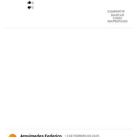
0
0
COMPARTIR
MARCAR
COMO
INAPROPIADO
Comentario de Arquimedes Federico.
Arquimedes Federico
3 DE FEBRERO DE 2025