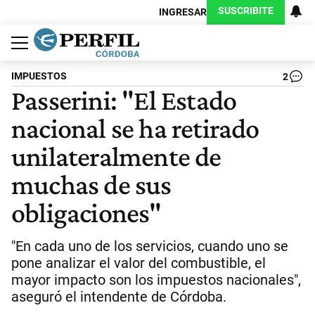
SUSCRIBITE
INGRESAR
Política
Economía
Judiciales
Sociedad
Cultura
Espectáculos
Deportes
Protagonistas
IMPUESTOS
2
Passerini: "El Estado
nacional se ha retirado
unilateralmente de
muchas de sus
obligaciones"
"En cada uno de los servicios, cuando uno se
pone analizar el valor del combustible, el
mayor impacto son los impuestos nacionales",
aseguró el intendente de Córdoba.