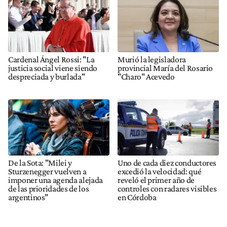
Cardenal Ángel Rossi: "La
Murió la legisladora
justicia social viene siendo
provincial María del Rosario
despreciada y burlada"
"Charo" Acevedo
De la Sota: "Milei y
Uno de cada diez conductores
Sturzenegger vuelven a
excedió la velocidad: qué
imponer una agenda alejada
reveló el primer año de
de las prioridades de los
controles con radares visibles
argentinos"
en Córdoba