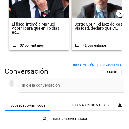
El fiscal intimó a Manuel
Jorge Gorini, el juez del caso
Adorni para que en 15 días
Vialidad, declaró que Cr...
ex...
37 comentarios
42 comentarios
INICIAR SESIÓN
|
CREAR CUENTA
Conversación
SIGA ESTA CON
SEGUIR
LOS MÁS RECIENTES
TODOS LOS COMENTARIOS
Todos los comentarios
Inicie la conversación