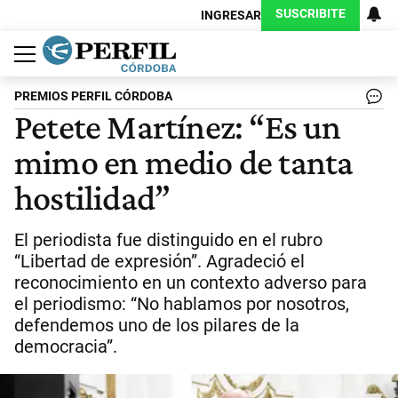
SUSCRIBITE
INGRESAR
Política
Economía
Judiciales
Sociedad
Cultura
Espectáculos
Deportes
Protagonistas
PREMIOS PERFIL CÓRDOBA
Petete Martínez: “Es un
mimo en medio de tanta
hostilidad”
El periodista fue distinguido en el rubro
“Libertad de expresión”. Agradeció el
reconocimiento en un contexto adverso para
el periodismo: “No hablamos por nosotros,
defendemos uno de los pilares de la
democracia”.