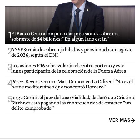
1
El Banco Central no pudo dar precisiones sobre un
sobrante de $4 billones: "En algún lado están"
2
ANSES: cuándo cobran jubilados y pensionados en agosto
de 2026, según el DNI
3
Los aviones F 16 sobrevolarán el centro porteño y este
lunes participarán de la celebración de la Fuerza Aérea
4
Pérez-Reverte contra Matt Damon en La Odisea: "No es el
héroe mediterráneo que nos contó Homero"
5
Jorge Gorini, el juez del caso Vialidad, declaró que Cristina
Kirchner está pagando las consecuencias de cometer "un
delito comprobado"
VER MÁS