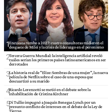
1
Encuesta rumbo a 2027: cuatro consultoras midieron el
desgaste de Milei y la crisis de liderazgo en el peronismo
2
Tercera Guerra Mundial: la inteligencia artificial reveló
cuáles serían los primeros países latinoamericanos en ser
derrotados
3
La historia real de "Elize: Sombras de una mujer", la nueva
película de Netflix sobre el caso de una esposa que
descuartizó a su marido
4
Ricardo Lorenzetti se metió en el debate sobre la
inhabilitación de Cristina Kirchner
5
Di Tullio impugnó a Joaquín Benegas Lynch por un
presunto conflicto de intereses en el debate de la Ley de
Tierras