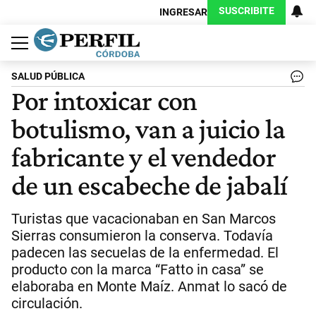
SUSCRIBITE
INGRESAR
Política
Economía
Judiciales
Sociedad
Cultura
Espectáculos
Deportes
Protagonistas
SALUD PÚBLICA
Por intoxicar con
botulismo, van a juicio la
fabricante y el vendedor
de un escabeche de jabalí
Turistas que vacacionaban en San Marcos
Sierras consumieron la conserva. Todavía
padecen las secuelas de la enfermedad. El
producto con la marca “Fatto in casa” se
elaboraba en Monte Maíz. Anmat lo sacó de
circulación.