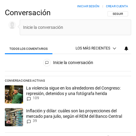
INICIAR SESIÓN
|
CREAR CUENTA
Conversación
SIGA ESTA CON
SEGUIR
LOS MÁS RECIENTES
TODOS LOS COMENTARIOS
Todos los comentarios
Inicie la conversación
CONVERSACIONES ACTIVAS
Este listado muestra los artículos con más comentarios en los últimos 
Un artículo de tendencia con el título "La violencia sigue en los alred
La violencia sigue en los alrededores del Congreso:
represión, detenidos y una fotógrafa herida
109
Un artículo de tendencia con el título "Inflación y dólar: cuáles son l
Inflación y dólar: cuáles son las proyecciones del
mercado para julio, según el REM del Banco Central
39