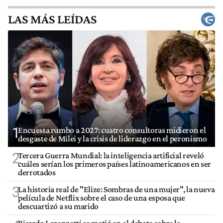
LAS MÁS LEÍDAS
1
Encuesta rumbo a 2027: cuatro consultoras midieron el
desgaste de Milei y la crisis de liderazgo en el peronismo
2
Tercera Guerra Mundial: la inteligencia artificial reveló
cuáles serían los primeros países latinoamericanos en ser
derrotados
3
La historia real de "Elize: Sombras de una mujer", la nueva
película de Netflix sobre el caso de una esposa que
descuartizó a su marido
Ricardo Lorenzetti se metió en el debate sobre la