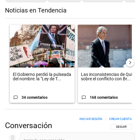
Noticias en Tendencia
Este listado muestra los artículos con más comentarios en los últimos 
Un artículo de tendencia con el título "El Gobierno perdió la pulsead
Un artículo de tendencia con el 
El Gobierno perdió la pulseada
Las inconsistencias de Quirno
del nombre: la "Ley de T...
sobre el conflicto con Br...
34 comentarios
168 comentarios
INICIAR SESIÓN
|
CREAR CUENTA
Conversación
SIGA ESTA CON
SEGUIR