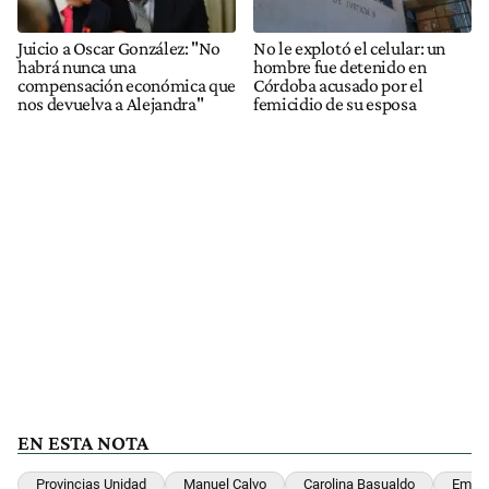
Juicio a Oscar González: "No
No le explotó el celular: un
habrá nunca una
hombre fue detenido en
compensación económica que
Córdoba acusado por el
nos devuelva a Alejandra"
femicidio de su esposa
EN ESTA NOTA
Provincias Unidad
Manuel Calvo
Carolina Basualdo
Emili