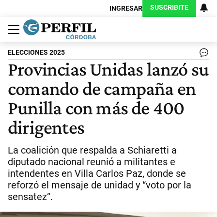
SUSCRIBITE
INGRESAR
Política
Economía
Judiciales
Sociedad
Cultura
Espectáculos
Deportes
Protagonistas
ELECCIONES 2025
Provincias Unidas lanzó su
comando de campaña en
Punilla con más de 400
dirigentes
La coalición que respalda a Schiaretti a
diputado nacional reunió a militantes e
intendentes en Villa Carlos Paz, donde se
reforzó el mensaje de unidad y “voto por la
sensatez”.