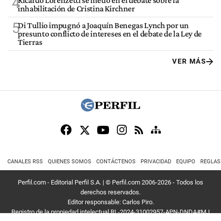
4
inhabilitación de Cristina Kirchner
5
Di Tullio impugnó a Joaquín Benegas Lynch por un
presunto conflicto de intereses en el debate de la Ley de
Tierras
VER MÁS
CANALES RSS
QUIENES SOMOS
CONTÁCTENOS
PRIVACIDAD
EQUIPO
REGLAS
Perfil.com - Editorial Perfil S.A.
| © Perfil.com 2006-2026 - Todos los
derechos reservados.
Editor responsable: Carlos Piro.
Registro de la propiedad intelectual RL-2024-31002957-APN-DNDA#MJ
Dirección:
California 2715
,
C1289ABI
,
CABA, Argentina
| Teléfono:
+54 9 11