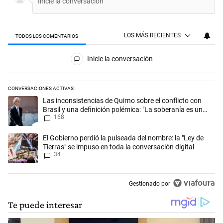
LOS MÁS RECIENTES
TODOS LOS COMENTARIOS
Todos los comentarios
Inicie la conversación
CONVERSACIONES ACTIVAS
Este listado muestra los artículos con más comentarios en los últimos 
Un artículo de tendencia con el título "Las inconsistencias de Quirno s
Las inconsistencias de Quirno sobre el conflicto con
Brasil y una definición polémica: "La soberanía es un
168
concepto antiguo"
Un artículo de tendencia con el título "El Gobierno perdió la pulseada 
El Gobierno perdió la pulseada del nombre: la "Ley de
Tierras" se impuso en toda la conversación digital
34
Gestionado por