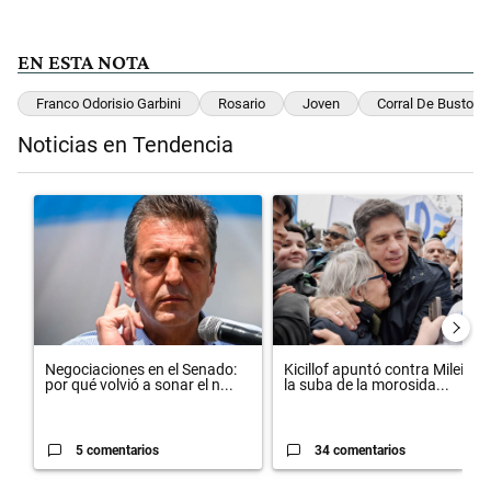
EN ESTA NOTA
Franco Odorisio Garbini
Rosario
Joven
Corral De Bustos
Noticias en Tendencia
Este listado muestra los artículos con más comentarios en los últimos 
Un artículo de tendencia con el título "Negociaciones en el Senado:
Un artículo de tendencia con el t
Negociaciones en el Senado:
Kicillof apuntó contra Milei por
por qué volvió a sonar el n...
la suba de la morosida...
5 comentarios
34 comentarios