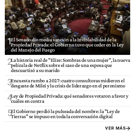
1
El Senado dio media sanción a la Inviolabilidad de la
Propiedad Privada: el Gobierno tuvo que ceder en la Ley
del Manejo del Fuego
2
La historia real de "Elize: Sombras de una mujer", la nueva
película de Netflix sobre el caso de una esposa que
descuartizó a su marido
3
Encuesta rumbo a 2027: cuatro consultoras midieron el
desgaste de Milei y la crisis de liderazgo en el peronismo
4
Ley de Propiedad Privada: qué senadores votaron a favor y
cuáles en contra
5
El Gobierno perdió la pulseada del nombre: la "Ley de
Tierras" se impuso en toda la conversación digital
VER MÁS