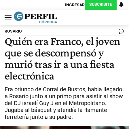
SUSCRIBITE
INGRESAR
Política
Economía
Judiciales
Sociedad
Cultura
Espectáculos
Deportes
Protagonistas
ROSARIO
Quién era Franco, el joven
que se descompensó y
murió tras ir a una fiesta
electrónica
Era oriundo de Corral de Bustos, había llegado
a Rosario junto a un primo para asistir al show
del DJ israelí Guy J en el Metropolitano.
Jugaba al básquet y atendía la flamante
ferretería junto a su padre.