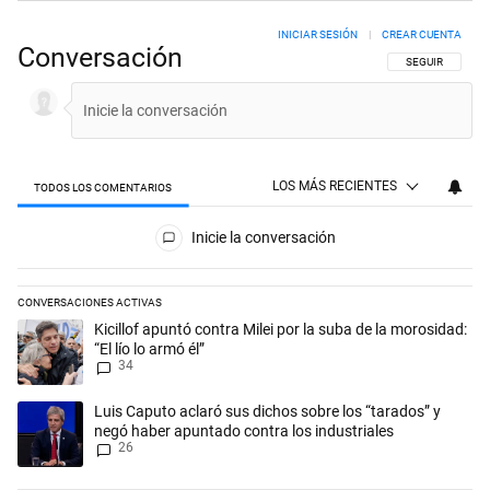
INICIAR SESIÓN
|
CREAR CUENTA
Conversación
SIGA ESTA CON
SEGUIR
LOS MÁS RECIENTES
TODOS LOS COMENTARIOS
Todos los comentarios
Inicie la conversación
CONVERSACIONES ACTIVAS
Este listado muestra los artículos con más comentarios en los últimos 
Un artículo de tendencia con el título "Kicillof apuntó contra Milei por 
Kicillof apuntó contra Milei por la suba de la morosidad:
“El lío lo armó él”
34
Un artículo de tendencia con el título "Luis Caputo aclaró sus dichos 
Luis Caputo aclaró sus dichos sobre los “tarados” y
negó haber apuntado contra los industriales
26