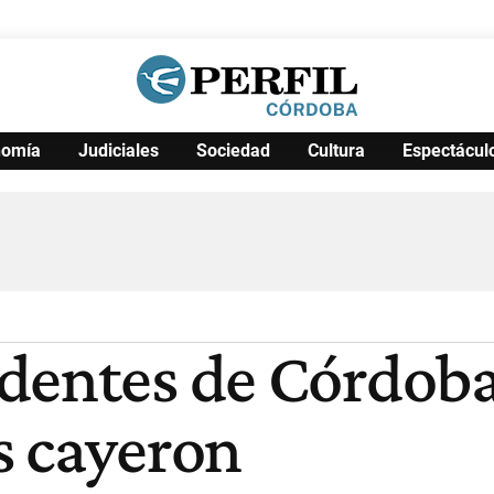
nomía
Judiciales
Sociedad
Cultura
Espectácul
Política
Pymes
Salud
Internacional
Clima
Deportes
Business
Noticias
Caras
dentes de Córdoba
s cayeron